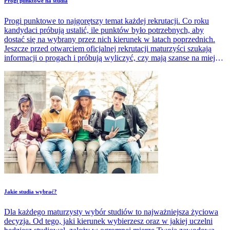
Progi punktowe na studia
Progi punktowe to najgorętszy temat każdej rekrutacji. Co roku
kandydaci próbują ustalić, ile punktów było potrzebnych, aby
dostać się na wybrany przez nich kierunek w latach poprzednich.
Jeszcze przed otwarciem oficjalnej rekrutacji maturzyści szukają
informacji o progach i próbują wyliczyć, czy mają szanse na miejsce
na konkretnej uczelni.
Jakie studia wybrać?
Dla każdego maturzysty wybór studiów to najważniejsza życiowa
decyzja. Od tego, jaki kierunek wybierzesz oraz w jakiej uczelni