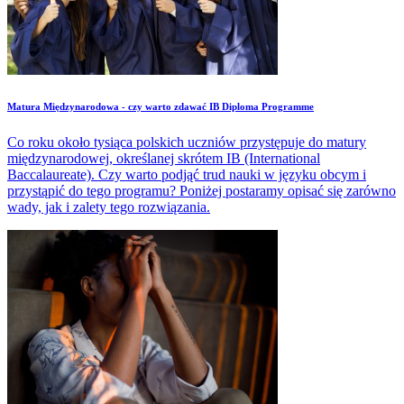
Matura Międzynarodowa - czy warto zdawać IB Diploma Programme
Co roku około tysiąca polskich uczniów przystępuje do matury
międzynarodowej, określanej skrótem IB (International
Baccalaureate). Czy warto podjąć trud nauki w języku obcym i
przystąpić do tego programu? Poniżej postaramy opisać się zarówno
wady, jak i zalety tego rozwiązania.