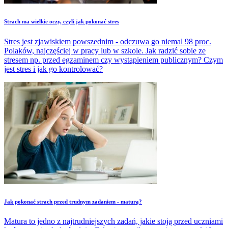
Strach ma wielkie oczy, czyli jak pokonać stres
Stres jest zjawiskiem powszednim - odczuwa go niemal 98 proc.
Polaków, najczęściej w pracy lub w szkole. Jak radzić sobie ze
stresem np. przed egzaminem czy wystąpieniem publicznym? Czym
jest stres i jak go kontrolować?
Jak pokonać strach przed trudnym zadaniem - maturą?
Matura to jedno z najtrudniejszych zadań, jakie stoją przed uczniami