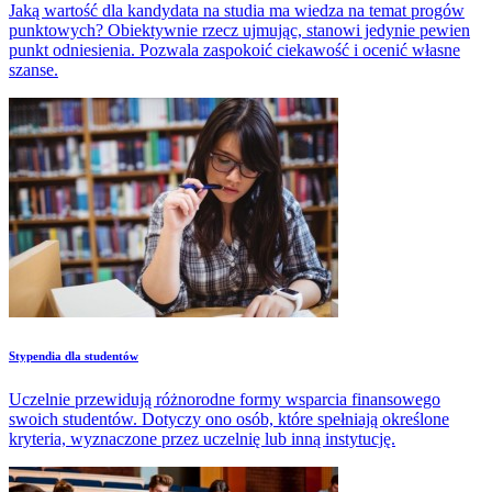
Jaką wartość dla kandydata na studia ma wiedza na temat progów
punktowych? Obiektywnie rzecz ujmując, stanowi jedynie pewien
punkt odniesienia. Pozwala zaspokoić ciekawość i ocenić własne
szanse.
Stypendia dla studentów
Uczelnie przewidują różnorodne formy wsparcia finansowego
swoich studentów. Dotyczy ono osób, które spełniają określone
kryteria, wyznaczone przez uczelnię lub inną instytucję.