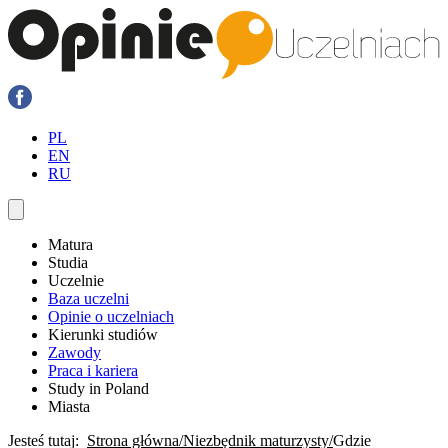
PL
EN
RU
Matura
Studia
Uczelnie
Baza uczelni
Opinie o uczelniach
Kierunki studiów
Zawody
Praca i kariera
Study in Poland
Miasta
Jesteś tutaj:
Strona główna
Niezbędnik maturzysty
Gdzie