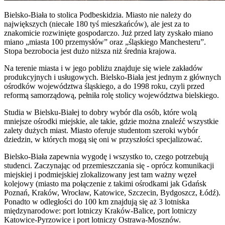
Bielsko-Biała to stolica Podbeskidzia. Miasto nie należy do
największych (niecałe 180 tyś mieszkańców), ale jest za to
znakomicie rozwinięte gospodarczo. Już przed laty zyskało miano
miano „miasta 100 przemysłów” oraz „śląskiego Manchesteru”.
Stopa bezrobocia jest dużo niższa niż średnia krajowa.
Na terenie miasta i w jego pobliżu znajduje się wiele zakładów
produkcyjnych i usługowych. Bielsko-Biała jest jednym z głównych
ośrodków województwa śląskiego, a do 1998 roku, czyli przed
reformą samorządową, pełniła rolę stolicy województwa bielskiego.
Studia w Bielsku-Białej to dobry wybór dla osób, które wolą
mniejsze ośrodki miejskie, ale takie, gdzie można znaleźć wszystkie
zalety dużych miast. Miasto oferuje studentom szeroki wybór
dziedzin, w których mogą się oni w przyszłości specjalizować.
Bielsko-Biała zapewnia wygodę i wszystko to, czego potrzebują
studenci. Zaczynając od przemieszczania się - oprócz komunikacji
miejskiej i podmiejskiej zlokalizowany jest tam ważny węzeł
kolejowy (miasto ma połączenie z takimi ośrodkami jak Gdańsk
Poznań, Kraków, Wrocław, Katowice, Szczecin, Bydgoszcz, Łódź).
Ponadto w odległości do 100 km znajdują się aż 3 lotniska
międzynarodowe: port lotniczy Kraków-Balice, port lotniczy
Katowice-Pyrzowice i port lotniczy Ostrawa-Mosznów.