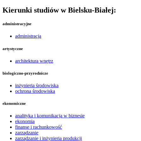
Kierunki studiów w Bielsku-Białej:
administracyjne
administracja
artystyczne
architektura wnętrz
biologiczno-przyrodnicze
inżynieria środowiska
ochrona środowiska
ekonomiczne
analityka i komunikacja w biznesie
ekonomia
finanse i rachunkowość
zarządzanie
zarządzanie i inżynieria produkcji