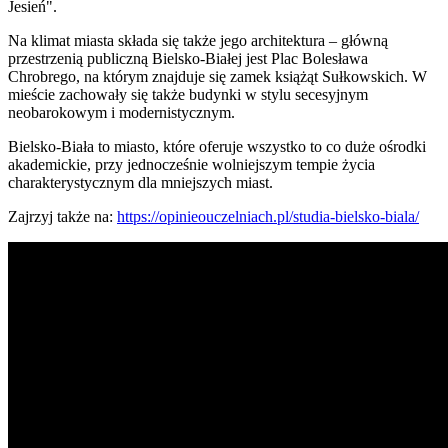
Jesień".
Na klimat miasta składa się także jego architektura – główną
przestrzenią publiczną Bielsko-Białej jest Plac Bolesława
Chrobrego, na którym znajduje się zamek książąt Sułkowskich. W
mieście zachowały się także budynki w stylu secesyjnym
neobarokowym i modernistycznym.
Bielsko-Biała to miasto, które oferuje wszystko to co duże ośrodki
akademickie, przy jednocześnie wolniejszym tempie życia
charakterystycznym dla mniejszych miast.
Zajrzyj także na:
https://opinieouczelniach.pl/studia-bielsko-biala/