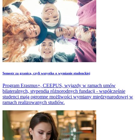
Semestr za granicą, czyli wszystko o wymianie studenckiej
Program Erasmus+, CEEPUS, wyjazdy w ramach umów
bilateralnych, stypendia różnorodnych fundacji - współcześnie
studenci mają ogromne możliwości wymiany międzynarodowej w
ramach realizowanych studiów.