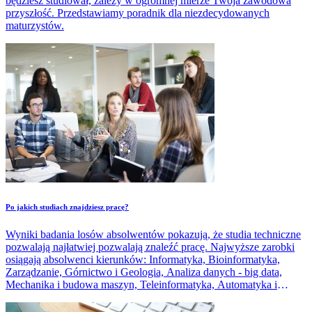
będziesz studiował, zależy w ogromnej mierze Twoja zawodowa
przyszłość. Przedstawiamy poradnik dla niezdecydowanych
maturzystów.
Po jakich studiach znajdziesz pracę?
Wyniki badania losów absolwentów pokazują, że studia techniczne
pozwalają najłatwiej pozwalają znaleźć pracę. Najwyższe zarobki
osiągają absolwenci kierunków: Informatyka, Bioinformatyka,
Zarządzanie, Górnictwo i Geologia, Analiza danych - big data,
Mechanika i budowa maszyn, Teleinformatyka, Automatyka i
Robotyka, Elektrotechnika, Informatyka i Ekonometria, Finanse i
rachunkowość, Elektronika i telekomunikacja.