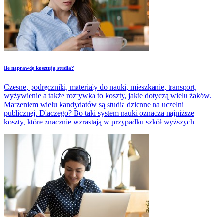
​Ile naprawdę kosztują studia?
Czesne, podręczniki, materiały do nauki, mieszkanie, transport,
wyżywienie a także rozrywka to koszty, jakie dotyczą wielu żaków.
Marzeniem wielu kandydatów są studia dzienne na uczelni
publicznej. Dlaczego? Bo taki system nauki oznacza najniższe
koszty, które znacznie wzrastają w przypadku szkół wyższych
niepublicznych oraz studiów zaocznych. Ile zatem muszą wydać
studenci, aby zyskać dyplom licencjata lub magistra?