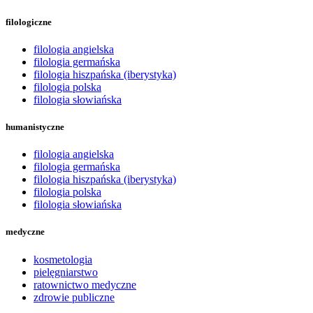
filologiczne
filologia angielska
filologia germańska
filologia hiszpańska (iberystyka)
filologia polska
filologia słowiańska
humanistyczne
filologia angielska
filologia germańska
filologia hiszpańska (iberystyka)
filologia polska
filologia słowiańska
medyczne
kosmetologia
pielęgniarstwo
ratownictwo medyczne
zdrowie publiczne