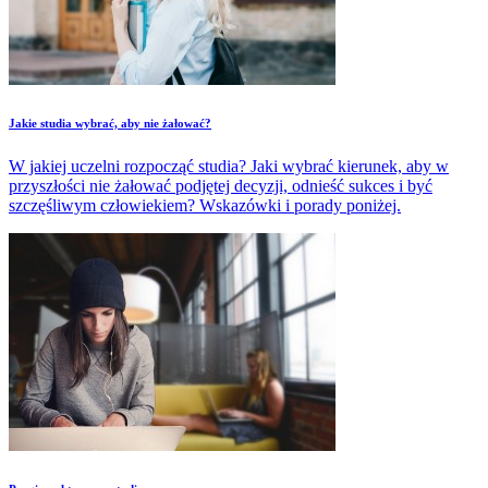
Jakie studia wybrać, aby nie żałować?
W jakiej uczelni rozpocząć studia? Jaki wybrać kierunek, aby w
przyszłości nie żałować podjętej decyzji, odnieść sukces i być
szczęśliwym człowiekiem? Wskazówki i porady poniżej.