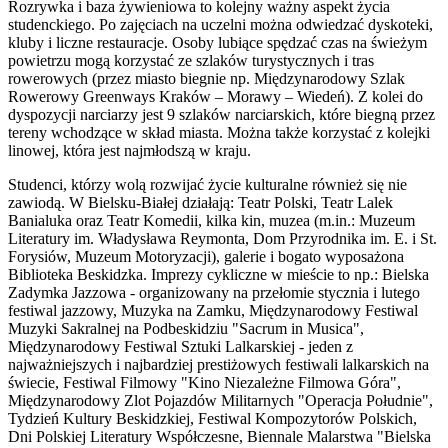
Rozrywka i baza żywieniowa to kolejny ważny aspekt życia
studenckiego. Po zajęciach na uczelni można odwiedzać dyskoteki,
kluby i liczne restauracje. Osoby lubiące spędzać czas na świeżym
powietrzu mogą korzystać ze szlaków turystycznych i tras
rowerowych (przez miasto biegnie np. Międzynarodowy Szlak
Rowerowy Greenways Kraków – Morawy – Wiedeń). Z kolei do
dyspozycji narciarzy jest 9 szlaków narciarskich, które biegną przez
tereny wchodzące w skład miasta. Można także korzystać z kolejki
linowej, która jest najmłodszą w kraju.
Studenci, którzy wolą rozwijać życie kulturalne również się nie
zawiodą. W Bielsku-Białej działają: Teatr Polski, Teatr Lalek
Banialuka oraz Teatr Komedii, kilka kin, muzea (m.in.: Muzeum
Literatury im. Władysława Reymonta, Dom Przyrodnika im. E. i St.
Forysiów, Muzeum Motoryzacji), galerie i bogato wyposażona
Biblioteka Beskidzka. Imprezy cykliczne w mieście to np.: Bielska
Zadymka Jazzowa - organizowany na przełomie stycznia i lutego
festiwal jazzowy, Muzyka na Zamku, Międzynarodowy Festiwal
Muzyki Sakralnej na Podbeskidziu "Sacrum in Musica",
Międzynarodowy Festiwal Sztuki Lalkarskiej - jeden z
najważniejszych i najbardziej prestiżowych festiwali lalkarskich na
świecie, Festiwal Filmowy "Kino Niezależne Filmowa Góra",
Międzynarodowy Zlot Pojazdów Militarnych "Operacja Południe",
Tydzień Kultury Beskidzkiej, Festiwal Kompozytorów Polskich,
Dni Polskiej Literatury Współczesne, Biennale Malarstwa "Bielska