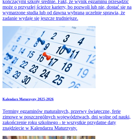
kończącymi szkoły średnie. Fakt, że wynik egzaminu przesądzić
może o przyszłej ścieżce kariery, bo pozwoli lub nie, dostać się na
wymarzone studia lub od dawna wybraną uczelnię sprawia, że
zadanie wydaje się jeszcze trudniejsze.
Kalendarz Maturzysty 2025-2026
Terminy egzaminów maturalnych, przerwy świąteczne, ferie
zimowe w poszczególnych województwach, dni wolne od nauki,
zakończenie roku szkolnego - te wszystkie przydatne daty
znajdziecie w Kalendarzu Maturzysty.