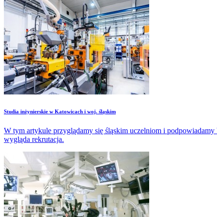
Studia inżynierskie w Katowicach i woj. śląskim
W tym artykule przyglądamy się śląskim uczelniom i podpowiadamy Wam,
wygląda rekrutacja.