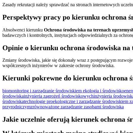
Zasady rekrutacji należy sprawdzać na stronach internetowych uczeln
Perspektywy pracy po kierunku ochrona ś
Absolwenci kierunku
Ochrona środowiska na terenach uprzemys
badawczych i kontrolnych, instytucjach odpowiedzialnych za ochron
Opinie o kierunku ochrona środowiska na
Zmiany środowiska, jakie się dokonały wraz z postępującym rozwo
współczesnych inżynierów w zakresie ochrony środowiska.
Kierunki pokrewne do kierunku ochrona ś
biomonitoring i zarządzanie środowiskiem
ekologia i środowisko
ener
środowiska
inżynieria zagrożeń środowiskowych
inżynieria środowisk
środowiska
technologie proekologiczne i zarządzanie środowiskiem
z
przyrodniczym
zrównoważone zarządzanie zasobami środowiska
Jakie uczelnie oferują kierunek ochrona 