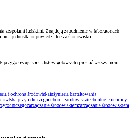
a zespołami ludzkimi. Znajdują zatrudnienie w laboratoriach
onują jednostki odpowiedzialne za środowisko.
ek przygotowuje specjalistów gotowych sprostać wyzwaniom
eria i ochrona środowiska
inżynieria kształtowania
rodowiska przyrodniczego
ochrona środowiska
technologie ochrony
rzyrodniczego
zarządzanie środowiskiem
zarządzanie środowiskiem