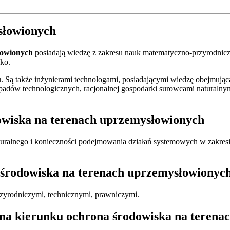
słowionych
łowionych
posiadają wiedzę z zakresu nauk matematyczno-przyrodnicz
ko.
. Są także inżynierami technologami, posiadającymi wiedzę obejmują
 odpadów technologicznych, racjonalnej gospodarki surowcami naturaln
dowiska na terenach uprzemysłowionych
alnego i konieczności podejmowania działań systemowych w zakresie 
 środowiska na terenach uprzemysłowionyc
rzyrodniczymi, technicznymi, prawniczymi.
 na kierunku ochrona środowiska na teren