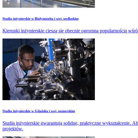
Studia inżynierskie w Białymstoku i woj. podlaskim
Kierunki inżynierskie cieszą się obecnie ogromną popularnością wśró
Studia inżynierskie w Gdańsku i woj. pomorskim
Studia inżynierskie gwarantują solidne, praktyczne wykształcenie.
projektów.