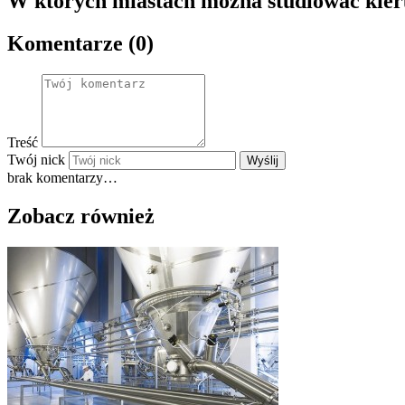
W których miastach można studiować kier
Komentarze (0)
Treść
Twój nick
Wyślij
brak komentarzy…
Zobacz również