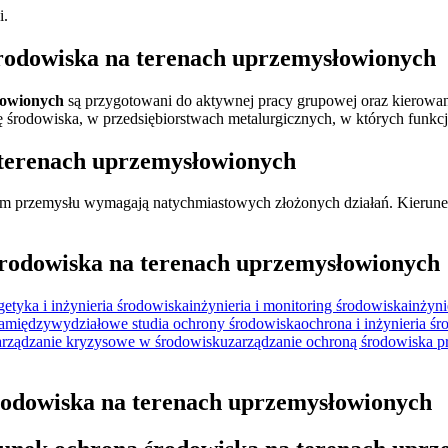
i.
rodowiska na terenach uprzemysłowionych
łowionych
są przygotowani do aktywnej pracy grupowej oraz kierowani
ę środowiska, w przedsiębiorstwach metalurgicznych, w których funkcj
 terenach uprzemysłowionych
jem przemysłu wymagają natychmiastowych złożonych działań. Kierun
rodowiska na terenach uprzemysłowionych
getyka i inżynieria środowiska
inżynieria i monitoring środowiska
inżyni
a
międzywydziałowe studia ochrony środowiska
ochrona i inżynieria ś
arządzanie kryzysowe w środowisku
zarządzanie ochroną środowiska p
środowiska na terenach uprzemysłowionych