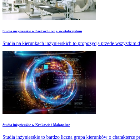
Studia inżynierskie w Kielcach i woj. świętokrzyskim
Studia na kierunkach inżynierskich to propozycja przede wszystkim dl
Studia inżynierskie w Krakowie i Małopolsce
Studia inżynierskie to bardzo liczna grupa kierunków o charakterze 