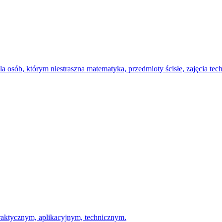
a osób, którym niestraszna matematyka, przedmioty ścisłe, zajęcia tec
praktycznym, aplikacyjnym, technicznym.