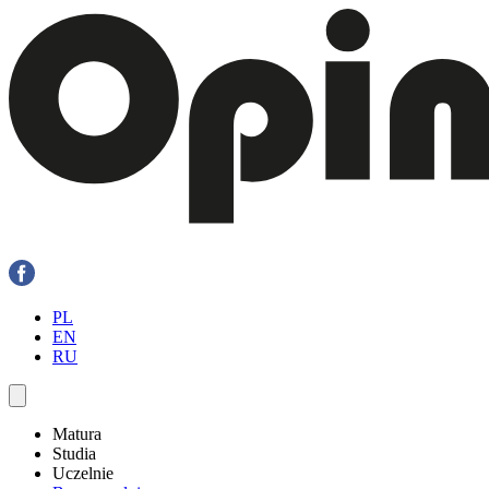
PL
EN
RU
Matura
Studia
Uczelnie