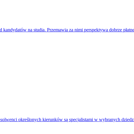
d kandydatów na studia. Przemawia za nimi perspektywa dobrze płatnej
 Absolwenci określonych kierunków są specjalistami w wybranych dzied