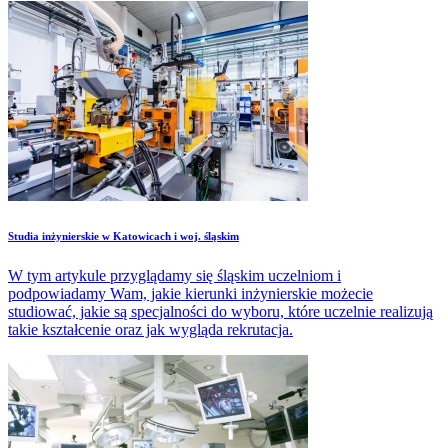
Studia inżynierskie w Katowicach i woj. śląskim
W tym artykule przyglądamy się śląskim uczelniom i
podpowiadamy Wam, jakie kierunki inżynierskie możecie
studiować, jakie są specjalności do wyboru, które uczelnie realizują
takie kształcenie oraz jak wygląda rekrutacja.