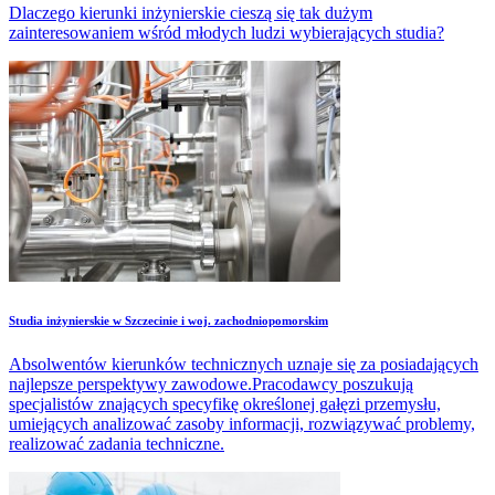
Dlaczego kierunki inżynierskie cieszą się tak dużym
zainteresowaniem wśród młodych ludzi wybierających studia?
Studia inżynierskie w Szczecinie i woj. zachodniopomorskim
Absolwentów kierunków technicznych uznaje się za posiadających
najlepsze perspektywy zawodowe.Pracodawcy poszukują
specjalistów znających specyfikę określonej gałęzi przemysłu,
umiejących analizować zasoby informacji, rozwiązywać problemy,
realizować zadania techniczne.