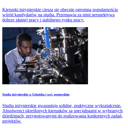
Kierunki inżynierskie cieszą się obecnie ogromną popularnością
wśród kandydatów na studia. Przemawia za nimi perspektywa
dobrze płatnej pracy i stabilnego rynku pracy.
Studia inżynierskie w Gdańsku i woj. pomorskim
Studia inżynierskie gwarantują solidne, praktyczne wykształcenie.
Absolwenci określonych kierunków są specjalistami w wybranych
dziedzinach, przygotowanymi do realizowania konkretnych zadań,
projektów.