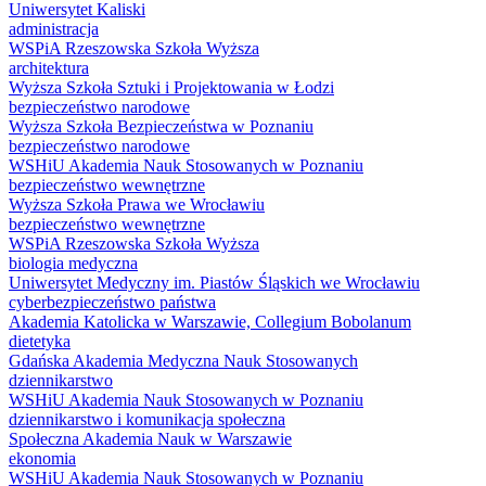
Uniwersytet Kaliski
administracja
WSPiA Rzeszowska Szkoła Wyższa
architektura
Wyższa Szkoła Sztuki i Projektowania w Łodzi
bezpieczeństwo narodowe
Wyższa Szkoła Bezpieczeństwa w Poznaniu
bezpieczeństwo narodowe
WSHiU Akademia Nauk Stosowanych w Poznaniu
bezpieczeństwo wewnętrzne
Wyższa Szkoła Prawa we Wrocławiu
bezpieczeństwo wewnętrzne
WSPiA Rzeszowska Szkoła Wyższa
biologia medyczna
Uniwersytet Medyczny im. Piastów Śląskich we Wrocławiu
cyberbezpieczeństwo państwa
Akademia Katolicka w Warszawie, Collegium Bobolanum
dietetyka
Gdańska Akademia Medyczna Nauk Stosowanych
dziennikarstwo
WSHiU Akademia Nauk Stosowanych w Poznaniu
dziennikarstwo i komunikacja społeczna
Społeczna Akademia Nauk w Warszawie
ekonomia
WSHiU Akademia Nauk Stosowanych w Poznaniu