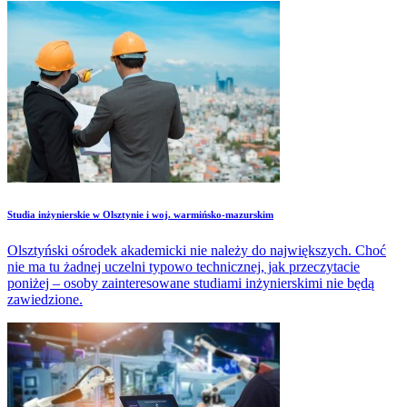
Studia inżynierskie w Olsztynie i woj. warmińsko-mazurskim
Olsztyński ośrodek akademicki nie należy do największych. Choć
nie ma tu żadnej uczelni typowo technicznej, jak przeczytacie
poniżej – osoby zainteresowane studiami inżynierskimi nie będą
zawiedzione.