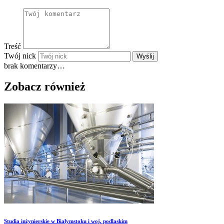
Treść
Twój nick
Wyślij
brak komentarzy…
Zobacz również
Studia inżynierskie w Białymstoku i woj. podlaskim