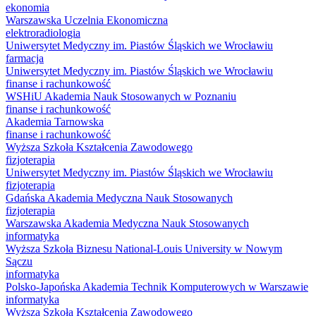
ekonomia
Warszawska Uczelnia Ekonomiczna
elektroradiologia
Uniwersytet Medyczny im. Piastów Śląskich we Wrocławiu
farmacja
Uniwersytet Medyczny im. Piastów Śląskich we Wrocławiu
finanse i rachunkowość
WSHiU Akademia Nauk Stosowanych w Poznaniu
finanse i rachunkowość
Akademia Tarnowska
finanse i rachunkowość
Wyższa Szkoła Kształcenia Zawodowego
fizjoterapia
Uniwersytet Medyczny im. Piastów Śląskich we Wrocławiu
fizjoterapia
Gdańska Akademia Medyczna Nauk Stosowanych
fizjoterapia
Warszawska Akademia Medyczna Nauk Stosowanych
informatyka
Wyższa Szkoła Biznesu National-Louis University w Nowym
Sączu
informatyka
Polsko-Japońska Akademia Technik Komputerowych w Warszawie
informatyka
Wyższa Szkoła Kształcenia Zawodowego