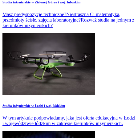
Studia inżynierskie w Zielonej Górze i woj. lubuskim
Masz predyspozycje techniczne?Niestraszna Ci matematyka,
przedmioty ścisłe, zajęcia laboratoryjne?Rozważ studia na jednym z
kierunków inżynierskich?
Studia inżynierskie w Łodzi i woj. łódzkim
W tym artykule podpowiadamy, jaka jest oferta edukacyjna w Łodzi
i województwie łódzkim w zakresie kierunków inżynierskich.