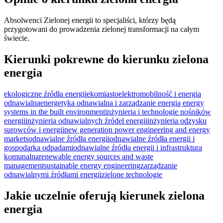
Absolwenci Zielonej energii to specjaliści, którzy będą
przygotowani do prowadzenia zielonej transformacji na całym
świecie.
Kierunki pokrewne do kierunku zielona
energia
ekologiczne źródła energii
ekomiasto
elektromobilność i energia
odnawialna
energetyka odnawialna i zarządzanie energią
energy
systems in the built environment
inżynieria i technologie nośników
energii
inżynieria odnawialnych źródeł energii
inżynieria odzysku
surowców i energii
new generation power engineering and energy
markets
odnawialne źródła energii
odnawialne źródła energii i
gospodarka odpadami
odnawialne źródła energii i infrastruktura
komunalna
renewable energy sources and waste
management
sustainable energy engineering
zarządzanie
odnawialnymi źródłami energii
zielone technologie
Jakie uczelnie oferują kierunek zielona
energia