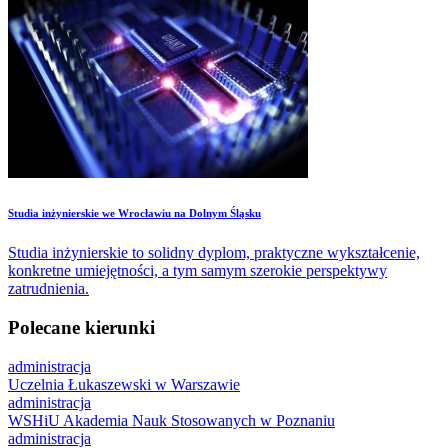
Studia inżynierskie we Wrocławiu na Dolnym Śląsku
Studia inżynierskie to solidny dyplom, praktyczne wykształcenie,
konkretne umiejętności, a tym samym szerokie perspektywy
zatrudnienia.
Polecane kierunki
administracja
Uczelnia Łukaszewski w Warszawie
administracja
WSHiU Akademia Nauk Stosowanych w Poznaniu
administracja