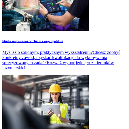
Studia inżynierskie w Opolu i woj. opolskim
Myślisz o solidnym, praktycznym wykształceniu?Chcesz zdobyć
konkretny zawód, uzyskać kwalifikacje do wykonywania
sprecyzowanych zadań?Rozważ wybór jednego z kierunków
inżynierskich.