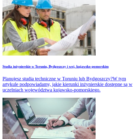
Studia inżynierskie w Toruniu, Bydgoszczy i woj. kujawsko-pomorskim
Planujesz studia techniczne w Toruniu lub Bydgoszczy?W tym
artykule podpowiadamy, jakie kierunki inżynierskie dostępne są w
uczelniach województwa kujawsko-pomorskiego.