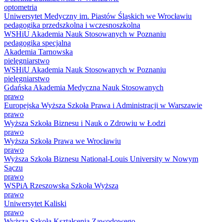
optometria
Uniwersytet Medyczny im. Piastów Śląskich we Wrocławiu
pedagogika przedszkolna i wczesnoszkolna
WSHiU Akademia Nauk Stosowanych w Poznaniu
pedagogika specjalna
Akademia Tarnowska
pielęgniarstwo
WSHiU Akademia Nauk Stosowanych w Poznaniu
pielęgniarstwo
Gdańska Akademia Medyczna Nauk Stosowanych
prawo
Europejska Wyższa Szkoła Prawa i Administracji w Warszawie
prawo
Wyższa Szkoła Biznesu i Nauk o Zdrowiu w Łodzi
prawo
Wyższa Szkoła Prawa we Wrocławiu
prawo
Wyższa Szkoła Biznesu National-Louis University w Nowym
Sączu
prawo
WSPiA Rzeszowska Szkoła Wyższa
prawo
Uniwersytet Kaliski
prawo
Wyższa Szkoła Kształcenia Zawodowego