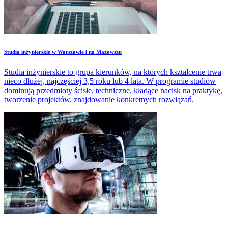
Studia inżynierskie w Warszawie i na Mazowszu
Studia inżynierskie to grupa kierunków, na których kształcenie trwa
nieco dłużej, najczęściej 3,5 roku lub 4 lata. W programie studiów
dominują przedmioty ścisłe, techniczne, kładące nacisk na praktykę,
tworzenie projektów, znajdowanie konkretnych rozwiązań.