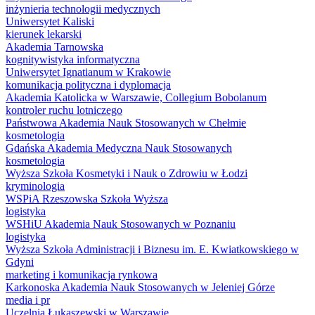
inżynieria technologii medycznych
Uniwersytet Kaliski
kierunek lekarski
Akademia Tarnowska
kognitywistyka informatyczna
Uniwersytet Ignatianum w Krakowie
komunikacja polityczna i dyplomacja
Akademia Katolicka w Warszawie, Collegium Bobolanum
kontroler ruchu lotniczego
Państwowa Akademia Nauk Stosowanych w Chełmie
kosmetologia
Gdańska Akademia Medyczna Nauk Stosowanych
kosmetologia
Wyższa Szkoła Kosmetyki i Nauk o Zdrowiu w Łodzi
kryminologia
WSPiA Rzeszowska Szkoła Wyższa
logistyka
WSHiU Akademia Nauk Stosowanych w Poznaniu
logistyka
Wyższa Szkoła Administracji i Biznesu im. E. Kwiatkowskiego w
Gdyni
marketing i komunikacja rynkowa
Karkonoska Akademia Nauk Stosowanych w Jeleniej Górze
media i pr
Uczelnia Łukaszewski w Warszawie