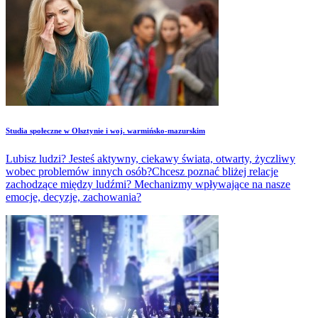
Studia społeczne w Olsztynie i woj. warmińsko-mazurskim
Lubisz ludzi? Jesteś aktywny, ciekawy świata, otwarty, życzliwy
wobec problemów innych osób?Chcesz poznać bliżej relacje
zachodzące między ludźmi? Mechanizmy wpływające na nasze
emocje, decyzje, zachowania?