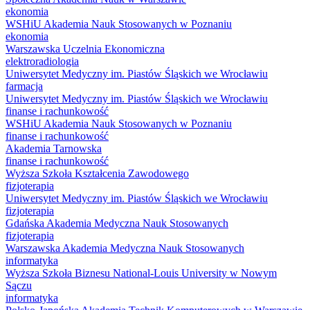
ekonomia
WSHiU Akademia Nauk Stosowanych w Poznaniu
ekonomia
Warszawska Uczelnia Ekonomiczna
elektroradiologia
Uniwersytet Medyczny im. Piastów Śląskich we Wrocławiu
farmacja
Uniwersytet Medyczny im. Piastów Śląskich we Wrocławiu
finanse i rachunkowość
WSHiU Akademia Nauk Stosowanych w Poznaniu
finanse i rachunkowość
Akademia Tarnowska
finanse i rachunkowość
Wyższa Szkoła Kształcenia Zawodowego
fizjoterapia
Uniwersytet Medyczny im. Piastów Śląskich we Wrocławiu
fizjoterapia
Gdańska Akademia Medyczna Nauk Stosowanych
fizjoterapia
Warszawska Akademia Medyczna Nauk Stosowanych
informatyka
Wyższa Szkoła Biznesu National-Louis University w Nowym
Sączu
informatyka