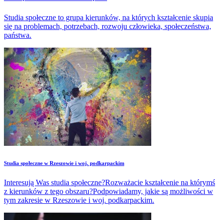
Studia społeczne to grupa kierunków, na których kształcenie skupia
się na problemach, potrzebach, rozwoju człowieka, społeczeństwa,
państwa.
Studia społeczne w Rzeszowie i woj. podkarpackim
Interesują Was studia społeczne?Rozważacie kształcenie na którymś
z kierunków z tego obszaru?Podpowiadamy, jakie są możliwości w
tym zakresie w Rzeszowie i woj. podkarpackim.