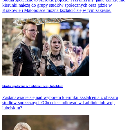
kierunki należą do grupy studiów społecznych oraz gdzie w
Krakowie i Małopolsce można kształcić się w tym zakresie.
Studia społeczne w Lublinie i woj. lubelskim
Zastanawiacie się nad wyborem kierunku kształcenia z obszaru
studiów społecznych?Chcecie studiować w Lublinie lub woj.
lubelskim?