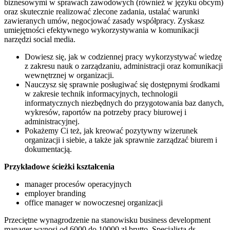
biznesowymi w sprawach zawodowych (również w języku obcym)
oraz skutecznie realizować zlecone zadania, ustalać warunki
zawieranych umów, negocjować zasady współpracy. Zyskasz
umiejętności efektywnego wykorzystywania w komunikacji
narzędzi social media.
Dowiesz się, jak w codziennej pracy wykorzystywać wiedzę
z zakresu nauk o zarządzaniu, administracji oraz komunikacji
wewnętrznej w organizacji.
Nauczysz się sprawnie posługiwać się dostępnymi środkami
w zakresie technik informacyjnych, technologii
informatycznych niezbędnych do przygotowania baz danych,
wykresów, raportów na potrzeby pracy biurowej i
administracyjnej.
Pokażemy Ci też, jak kreować pozytywny wizerunek
organizacji i siebie, a także jak sprawnie zarządzać biurem i
dokumentacją.
Przykładowe ścieżki kształcenia
manager procesów operacyjnych
employer branding
office manager w nowoczesnej organizacji
Przeciętne wynagrodzenie na stanowisku business development
manager wynosi od 6000 do 10000 zł brutto. Specjalista ds.