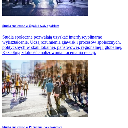
Studia społeczne w Opolu i woj. opolskim
Studia społeczne pozwalają uzyskać interdyscyplinarne
wykształcenie. Uczą rozumienia zjawisk i procesów społecznych,
politycznych w skali lokalnej, państwowej, regionalnej i globalnej.
Kształtują zdolność analizowania i oceniania relacji.
Studia społeczne w Poznaniu i Wielkopolsce