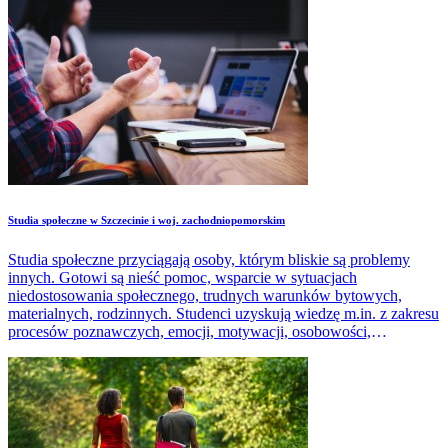
Studia społeczne w Szczecinie i woj. zachodniopomorskim
Studia społeczne przyciągają osoby, którym bliskie są problemy
innych. Gotowi są nieść pomoc, wsparcie w sytuacjach
niedostosowania społecznego, trudnych warunków bytowych,
materialnych, rodzinnych. Studenci uzyskują wiedzę m.in. z zakresu
procesów poznawczych, emocji, motywacji, osobowości,
psychologii społecznej, psychologii rozwoju człowieka.