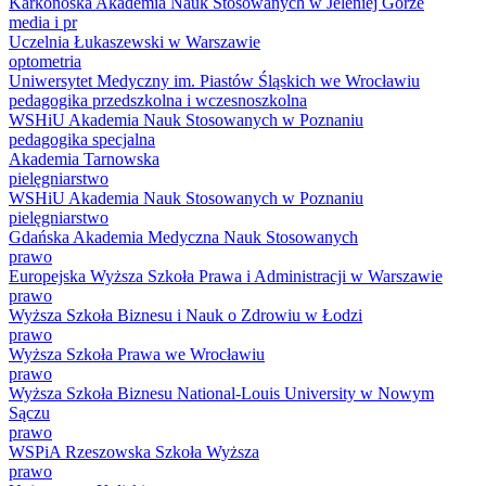
Karkonoska Akademia Nauk Stosowanych w Jeleniej Górze
media i pr
Uczelnia Łukaszewski w Warszawie
optometria
Uniwersytet Medyczny im. Piastów Śląskich we Wrocławiu
pedagogika przedszkolna i wczesnoszkolna
WSHiU Akademia Nauk Stosowanych w Poznaniu
pedagogika specjalna
Akademia Tarnowska
pielęgniarstwo
WSHiU Akademia Nauk Stosowanych w Poznaniu
pielęgniarstwo
Gdańska Akademia Medyczna Nauk Stosowanych
prawo
Europejska Wyższa Szkoła Prawa i Administracji w Warszawie
prawo
Wyższa Szkoła Biznesu i Nauk o Zdrowiu w Łodzi
prawo
Wyższa Szkoła Prawa we Wrocławiu
prawo
Wyższa Szkoła Biznesu National-Louis University w Nowym
Sączu
prawo
WSPiA Rzeszowska Szkoła Wyższa
prawo