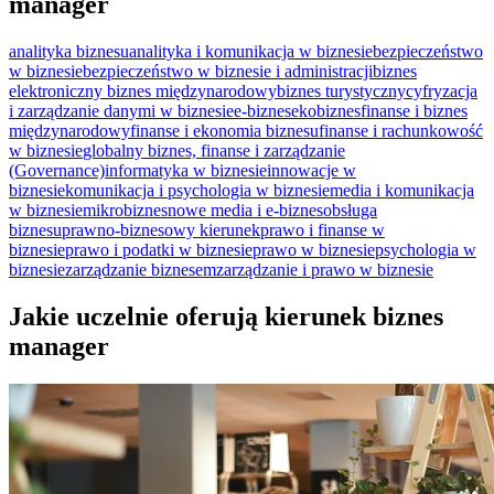
manager
analityka biznesu
analityka i komunikacja w biznesie
bezpieczeństwo
w biznesie
bezpieczeństwo w biznesie i administracji
biznes
elektroniczny
biznes międzynarodowy
biznes turystyczny
cyfryzacja
i zarządzanie danymi w biznesie
e-biznes
ekobiznes
finanse i biznes
międzynarodowy
finanse i ekonomia biznesu
finanse i rachunkowość
w biznesie
globalny biznes, finanse i zarządzanie
(Governance)
informatyka w biznesie
innowacje w
biznesie
komunikacja i psychologia w biznesie
media i komunikacja
w biznesie
mikrobiznes
nowe media i e-biznes
obsługa
biznesu
prawno-biznesowy kierunek
prawo i finanse w
biznesie
prawo i podatki w biznesie
prawo w biznesie
psychologia w
biznesie
zarządzanie biznesem
zarządzanie i prawo w biznesie
Jakie uczelnie oferują kierunek biznes
manager