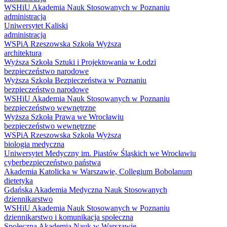
WSHiU Akademia Nauk Stosowanych w Poznaniu
administracja
Uniwersytet Kaliski
administracja
WSPiA Rzeszowska Szkoła Wyższa
architektura
Wyższa Szkoła Sztuki i Projektowania w Łodzi
bezpieczeństwo narodowe
Wyższa Szkoła Bezpieczeństwa w Poznaniu
bezpieczeństwo narodowe
WSHiU Akademia Nauk Stosowanych w Poznaniu
bezpieczeństwo wewnętrzne
Wyższa Szkoła Prawa we Wrocławiu
bezpieczeństwo wewnętrzne
WSPiA Rzeszowska Szkoła Wyższa
biologia medyczna
Uniwersytet Medyczny im. Piastów Śląskich we Wrocławiu
cyberbezpieczeństwo państwa
Akademia Katolicka w Warszawie, Collegium Bobolanum
dietetyka
Gdańska Akademia Medyczna Nauk Stosowanych
dziennikarstwo
WSHiU Akademia Nauk Stosowanych w Poznaniu
dziennikarstwo i komunikacja społeczna
Społeczna Akademia Nauk w Warszawie