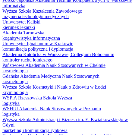
Polsko-Japońska Akademia Technik Komputerowych w Warszawie
informatyka
Wyższa Szkoła Kształcenia Zawodowego
inżynieria technologii medycznych
Uniwersytet Kaliski
kierunek lekarski
Akademia Tarnowska
kognitywistyka informatyczna
Uniwersytet Ignatianum w Krakowie
komunikacja polityczna i dyplomacja
Akademia Katolicka w Warszawie, Collegium Bobolanum
kontroler ruchu lotniczego
Państwowa Akademia Nauk Stosowanych w Chełmie
kosmetologia
Gdańska Akademia Medyczna Nauk Stosowanych
kosmetologia
Wyższa Szkoła Kosmetyki i Nauk o Zdrowiu w Łodzi
kryminologia
WSPiA Rzeszowska Szkoła Wyższa
logistyka
WSHiU Akademia Nauk Stosowanych w Poznaniu
logistyka
Wyższa Szkoła Administracji i Biznesu im. E. Kwiatkowskiego w
Gdyni
marketing i komunikacja rynkowa