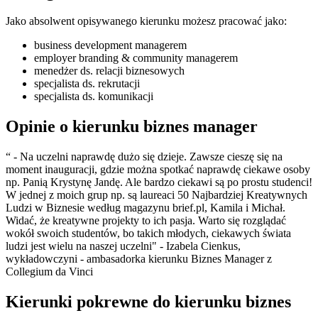
Jako absolwent opisywanego kierunku możesz pracować jako:
business development managerem
employer branding & community managerem
menedżer ds. relacji biznesowych
specjalista ds. rekrutacji
specjalista ds. komunikacji
Opinie o kierunku biznes manager
“ - Na uczelni naprawdę dużo się dzieje. Zawsze cieszę się na
moment inauguracji, gdzie można spotkać naprawdę ciekawe osoby
np. Panią Krystynę Jandę. Ale bardzo ciekawi są po prostu studenci!
W jednej z moich grup np. są laureaci 50 Najbardziej Kreatywnych
Ludzi w Biznesie według magazynu brief.pl, Kamila i Michał.
Widać, że kreatywne projekty to ich pasja. Warto się rozglądać
wokół swoich studentów, bo takich młodych, ciekawych świata
ludzi jest wielu na naszej uczelni" - Izabela Cienkus,
wykładowczyni - ambasadorka kierunku Biznes Manager z
Collegium da Vinci
Kierunki pokrewne do kierunku biznes