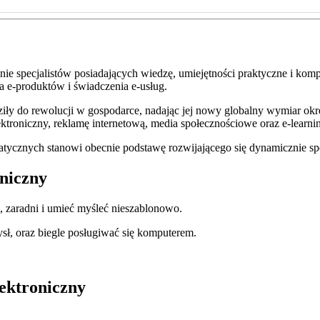
nie specjalistów posiadających wiedzę, umiejętności praktyczne i kom
a e-produktów i świadczenia e-usług.
iły do rewolucji w gospodarce, nadając jej nowy globalny wymiar ok
ktroniczny, reklamę internetową, media społecznościowe oraz e-learni
atycznych stanowi obecnie podstawę rozwijającego się dynamicznie s
oniczny
 zaradni i umieć myśleć nieszablonowo.
ysł, oraz biegle posługiwać się komputerem.
lektroniczny