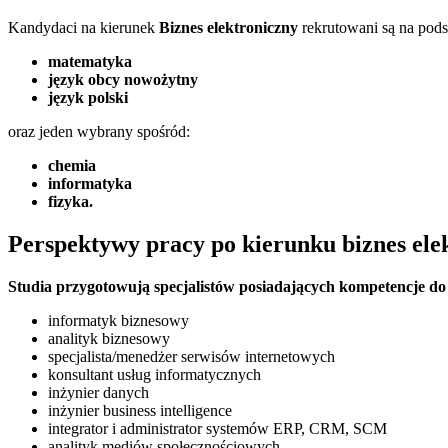
Kandydaci na kierunek
Biznes elektroniczny
rekrutowani są na pod
matematyka
język obcy nowożytny
język polski
oraz jeden wybrany spośród:
chemia
informatyka
fizyka.
Perspektywy pracy po kierunku biznes ele
Studia przygotowują specjalistów posiadających kompetencje do 
informatyk biznesowy
analityk biznesowy
specjalista/menedżer serwisów internetowych
konsultant usług informatycznych
inżynier danych
inżynier business intelligence
integrator i admin­is­tra­tor systemów ERP, CRM, SCM
analityk mediów społecznościowych