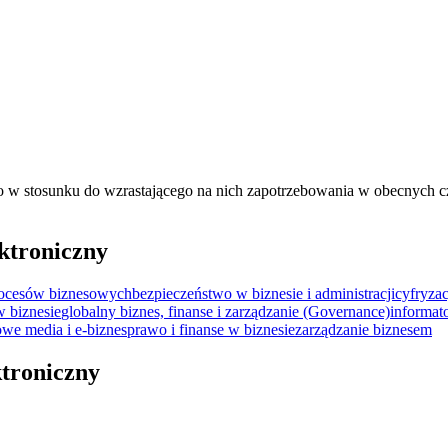
go w stosunku do wzrastającego na nich zapotrzebowania w obecnych cza
ktroniczny
rocesów biznesowych
bezpieczeństwo w biznesie i administracji
cyfryzac
w biznesie
globalny biznes, finanse i zarządzanie (Governance)
informat
we media i e-biznes
prawo i finanse w biznesie
zarządzanie biznesem
ktroniczny