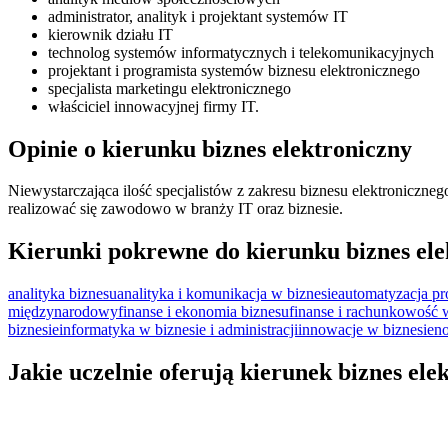
admin­is­tra­tor, analityk i projektant systemów IT
kierownik działu IT
technolog systemów informatycznych i teleko­mu­nika­cyjnych
projektant i programista systemów biznesu elektronicznego
specjalista marketingu elektronicznego
właściciel innowacyjnej firmy IT.
Opinie o kierunku biznes elektroniczny
Niewystarczająca ilość specjalistów z zakresu biznesu elektroniczne
realizować się zawodowo w branży IT oraz biznesie.
Kierunki pokrewne do kierunku biznes ele
analityka biznesu
analityka i komunikacja w biznesie
automatyzacja p
międzynarodowy
finanse i ekonomia biznesu
finanse i rachunkowość 
biznesie
informatyka w biznesie i administracji
innowacje w biznesie
no
Jakie uczelnie oferują kierunek biznes ele