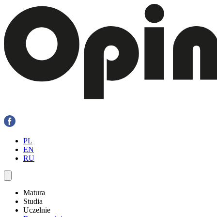
PL
EN
RU
Matura
Studia
Uczelnie