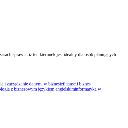
sach sprawia, iż ten kierunek jest idealny dla osób planujących
ja i zarządzanie danymi w biznesie
finanse i biznes
ologia z biznesowym językiem angielskim
informatyka w