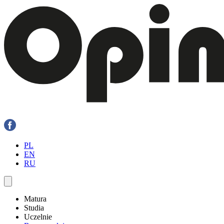
PL
EN
RU
Matura
Studia
Uczelnie