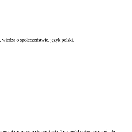
 wiedza o społeczeństwie, język polski.
resowania zdrowym stylem życia. To zawód pełen wyzwań, ale