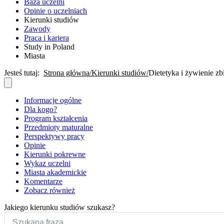
Baza uczelni
Opinie o uczelniach
Kierunki studiów
Zawody
Praca i kariera
Study in Poland
Miasta
Jesteś tutaj:
Strona główna
Kierunki studiów
Dietetyka i żywienie z
Informacje ogólne
Dla kogo?
Program kształcenia
Przedmioty maturalne
Perspektywy pracy
Opinie
Kierunki pokrewne
Wykaz uczelni
Miasta akademickie
Komentarze
Zobacz również
Jakiego kierunku studiów szukasz?