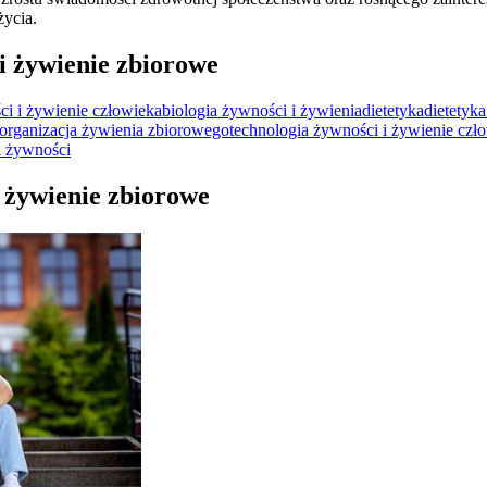
życia.
i żywienie zbiorowe
ci i żywienie człowieka
biologia żywności i żywienia
dietetyka
dietetyk
organizacja żywienia zbiorowego
technologia żywności i żywienie czł
a żywności
i żywienie zbiorowe