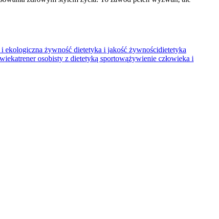
a i ekologiczna żywność
dietetyka i jakość żywności
dietetyka
owieka
trener osobisty z dietetyką sportową
żywienie człowieka i