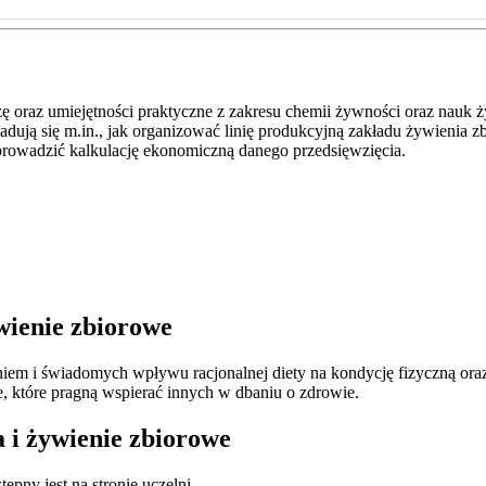
ę oraz umiejętności praktyczne z zakresu chemii żywności oraz nauk
adują się m.in., jak organizować linię produkcyjną zakładu żywienia
prowadzić kalkulację ekonomiczną danego przedsięwzięcia
.
ywienie zbiorowe
niem i świadomych wpływu racjonalnej diety na kondycję fizyczną oraz
, które pragną wspierać innych w dbaniu o zdrowie.
 i żywienie zbiorowe
ny jest na stronie uczelni.