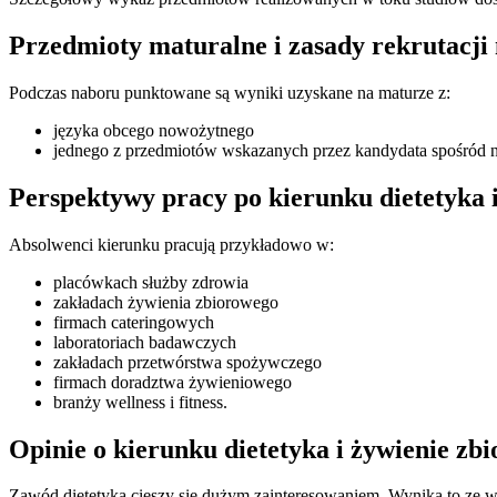
Przedmioty maturalne i zasady rekrutacji 
Podczas naboru punktowane są wyniki uzyskane na maturze z:
języka obcego nowożytnego
jednego z przedmiotów wskazanych przez kandydata spośród nast
Perspektywy pracy po kierunku dietetyka 
Absolwenci kierunku pracują przykładowo w:
placówkach służby zdrowia
zakładach żywienia zbiorowego
firmach cateringowych
laboratoriach badawczych
zakładach przetwórstwa spożywczego
firmach doradztwa żywieniowego
branży wellness i fitness.
Opinie o kierunku dietetyka i żywienie zb
Zawód dietetyka cieszy się dużym zainteresowaniem. Wynika to ze 