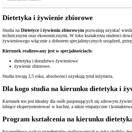
Dietetyka i żywienie zbiorowe
Studia na
Dietetyce i żywieniu zbiorowym
pozwalają uzyskać wiedz
technicznymi oraz ekonomicznymi. W toku kształcenia studenci dowi
żywieniowego włącznie z doborem specjalistycznych urządzeń, prze
Kierunek realizowany jest w specjalnościach:
dietetyka i doradztwo żywieniowe
żywienie zbiorowe.
Studia trwają 3,5 roku, absolwenci uzyskują tytuł inżyniera.
Dla kogo studia na kierunku dietetyka i ż
Kierunek ten jest idealny dla osób pasjonujących się zdrowym żywie
lubiące eksperymentować w kuchni, a także empatyczne i kontaktowe
Program kształcenia na kierunku dietetyka
Szczegółowy wykaz przedmiotów realizowanych w toku studiów dostęp