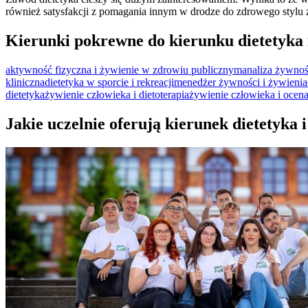
również satysfakcji z pomagania innym w drodze do zdrowego stylu 
Kierunki pokrewne do kierunku dietetyka 
aktywność fizyczna i żywienie w zdrowiu publicznym
analiza żywnoś
kliniczna
dietetyka w sporcie i rekreacji
menedżer żywności i żywienia
dietetyka
żywienie człowieka i dietoterapia
żywienie człowieka i ocen
Jakie uczelnie oferują kierunek dietetyka 