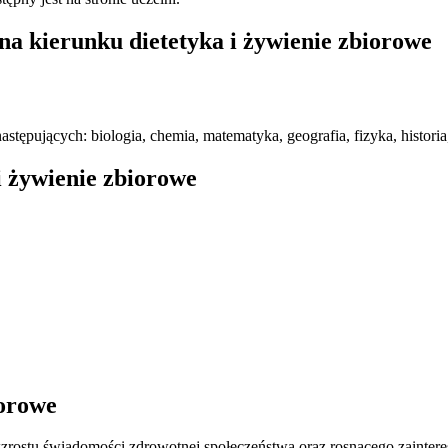
na kierunku dietetyka i żywienie zbiorowe
ępujących: biologia, chemia, matematyka, geografia, fizyka, historia,
i żywienie zbiorowe
iorowe
wzrostu świadomości zdrowotnej społeczeństwa oraz rosnącego zainte