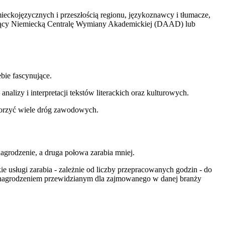
mieckojęzycznych i przeszłością regionu, językoznawcy i tłumacze,
tujący Niemiecką Centralę Wymiany Akademickiej (DAAD) lub
ebie fascynujące.
lizy i interpretacji tekstów literackich oraz kulturowych.
worzyć wiele dróg zawodowych.
grodzenie, a druga połowa zarabia mniej.
e usługi zarabia - zależnie od liczby przepracowanych godzin - do
wynagrodzeniem przewidzianym dla zajmowanego w danej branży