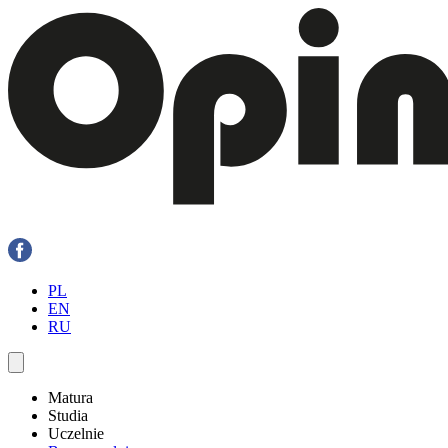
PL
EN
RU
Matura
Studia
Uczelnie