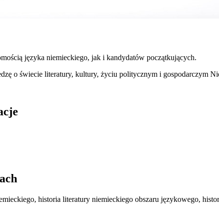
mością języka niemieckiego, jak i kandydatów początkujących.
ę o świecie literatury, kultury, życiu politycznym i gospodarczym Niem
acje
iach
iemieckiego, historia literatury niemieckiego obszaru językowego, his