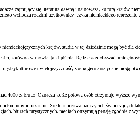
dacze zajmujący się literaturą dawną i najnowszą, kulturą krajów nie
tycznego wchodzą rodzimi użytkownicy języka niemieckiego reprezen
tury niemieckojęzycznych krajów, studia w tej dziedzinie mogą być dla ci
im, zarówno w mowie, jak i piśmie. Będziesz zdobywać umiejętność ana
i międzykulturowe i wielojęzyczność, studia germanistyczne mogą ot
ad 4000 zł brutto. Oznacza to, że połowa osób otrzymuje wyższe wyna
upełnie innym poziomie. Średnio połowa nauczycieli świadczących taki
acjach, biurach turystycznych, mediach otrzymują pensję zgodnie z 