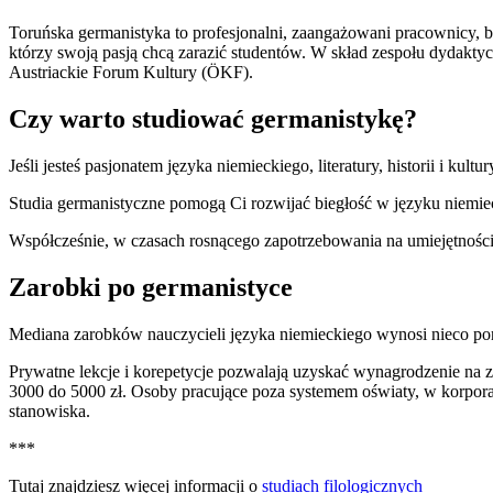
Toruńska germanistyka to profesjonalni, zaangażowani pracownicy, ba
którzy swoją pasją chcą zarazić studentów. W skład zespołu dydak
Austriackie Forum Kultury (ÖKF).
Czy warto studiować germanistykę?
Jeśli jesteś pasjonatem języka niemieckiego, literatury, historii i kul
Studia germanistyczne pomogą Ci rozwijać biegłość w języku niemieck
Współcześnie, w czasach rosnącego zapotrzebowania na umiejętnośc
Zarobki po germanistyce
Mediana zarobków nauczycieli języka niemieckiego wynosi nieco pon
Prywatne lekcje i korepetycje pozwalają uzyskać wynagrodzenie na z
3000 do 5000 zł. Osoby pracujące poza systemem oświaty, w korpor
stanowiska.
***
Tutaj znajdziesz więcej informacji o
studiach filologicznych