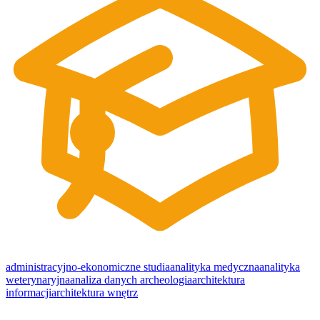
administracyjno-ekonomiczne studia
analityka medyczna
analityka
weterynaryjna
analiza danych
archeologia
architektura
informacji
architektura wnętrz