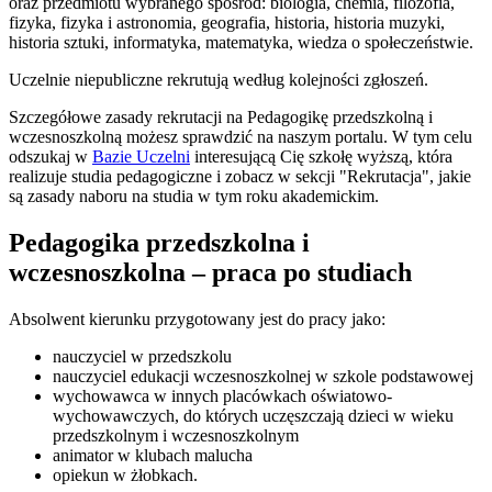
oraz przedmiotu wybranego spośród: biologia, chemia, filozofia,
fizyka, fizyka i astronomia, geografia, historia, historia muzyki,
historia sztuki, informatyka, matematyka, wiedza o społeczeństwie.
Uczelnie niepubliczne rekrutują według kolejności zgłoszeń.
Szczegółowe zasady rekrutacji na Pedagogikę przedszkolną i
wczesnoszkolną możesz sprawdzić na naszym portalu. W tym celu
odszukaj w
Bazie Uczelni
interesującą Cię szkołę wyższą, która
realizuje studia pedagogiczne i zobacz w sekcji "Rekrutacja", jakie
są zasady naboru na studia w tym roku akademickim.
Pedagogika przedszkolna i
wczesnoszkolna – praca po studiach
Absolwent kierunku przygotowany jest do pracy jako:
nauczyciel w przedszkolu
nauczyciel edukacji wczesnoszkolnej w szkole podstawowej
wychowawca w innych placówkach oświatowo-
wychowawczych, do których uczęszczają dzieci w wieku
przedszkolnym i wczesnoszkolnym
animator w klubach malucha
opiekun w żłobkach.