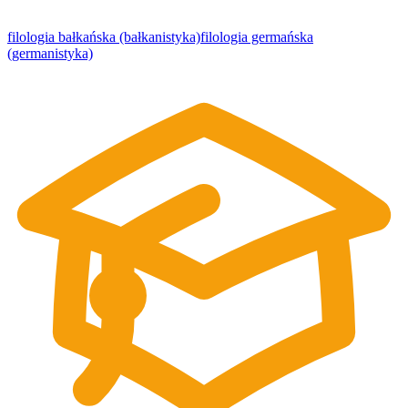
filologia bałkańska (bałkanistyka)
filologia germańska
(germanistyka)