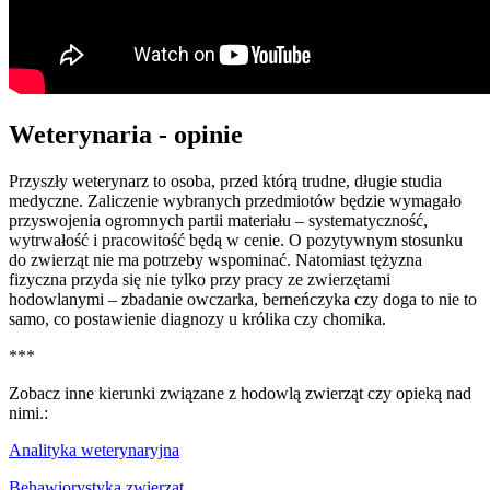
Weterynaria - opinie
Przyszły weterynarz to osoba, przed którą trudne, długie studia
medyczne. Zaliczenie wybranych przedmiotów będzie wymagało
przyswojenia ogromnych partii materiału – systematyczność,
wytrwałość i pracowitość będą w cenie. O pozytywnym stosunku
do zwierząt nie ma potrzeby wspominać. Natomiast tężyzna
fizyczna przyda się nie tylko przy pracy ze zwierzętami
hodowlanymi – zbadanie owczarka, berneńczyka czy doga to nie to
samo, co postawienie diagnozy u królika czy chomika.
***
Zobacz inne kierunki związane z hodowlą zwierząt czy opieką nad
nimi.:
Analityka weterynaryjna
Behawiorystyka zwierząt