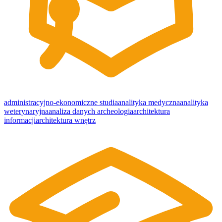
administracyjno-ekonomiczne studia
analityka medyczna
analityka
weterynaryjna
analiza danych
archeologia
architektura
informacji
architektura wnętrz