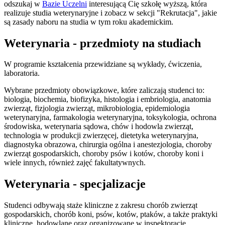
odszukaj w
Bazie Uczelni
interesującą Cię szkołę wyższą, która
realizuje studia weterynaryjne i zobacz w sekcji "Rekrutacja", jakie
są zasady naboru na studia w tym roku akademickim.
Weterynaria - przedmioty na studiach
W programie kształcenia przewidziane są wykłady, ćwiczenia,
laboratoria.
Wybrane przedmioty obowiązkowe, które zaliczają studenci to:
biologia, biochemia, biofizyka, histologia i embriologia, anatomia
zwierząt, fizjologia zwierząt, mikrobiologia, epidemiologia
weterynaryjna, farmakologia weterynaryjna, toksykologia, ochrona
środowiska, weterynaria sądowa, chów i hodowla zwierząt,
technologia w produkcji zwierzęcej, dietetyka weterynaryjna,
diagnostyka obrazowa, chirurgia ogólna i anestezjologia, choroby
zwierząt gospodarskich, choroby psów i kotów, choroby koni i
wiele innych, również zajęć fakultatywnych.
Weterynaria - specjalizacje
Studenci odbywają staże kliniczne z zakresu chorób zwierząt
gospodarskich, chorób koni, psów, kotów, ptaków, a także praktyki
kliniczne, hodowlane oraz organizowane w inspektoracie