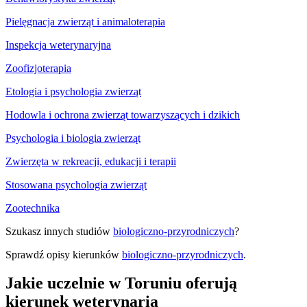
Pielęgnacja zwierząt i animaloterapia
Inspekcja weterynaryjna
Zoofizjoterapia
Etologia i psychologia zwierząt
Hodowla i ochrona zwierząt towarzyszących i dzikich
Psychologia i biologia zwierząt
Zwierzęta w rekreacji, edukacji i terapii
Stosowana psychologia zwierząt
Zootechnika
Szukasz innych studiów
biologiczno-przyrodniczych
?
Sprawdź opisy kierunków
biologiczno-przyrodniczych
.
Jakie uczelnie w Toruniu oferują
kierunek weterynaria