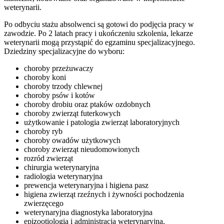
weterynarii.
Po odbyciu stażu absolwenci są gotowi do podjęcia pracy w
zawodzie. Po 2 latach pracy i ukończeniu szkolenia, lekarze
weterynarii mogą przystąpić do egzaminu specjalizacyjnego.
Dziedziny specjalizacyjne do wyboru:
choroby przeżuwaczy
choroby koni
choroby trzody chlewnej
choroby psów i kotów
choroby drobiu oraz ptaków ozdobnych
choroby zwierząt futerkowych
użytkowanie i patologia zwierząt laboratoryjnych
choroby ryb
choroby owadów użytkowych
choroby zwierząt nieudomowionych
rozród zwierząt
chirurgia weterynaryjna
radiologia weterynaryjna
prewencja weterynaryjna i higiena pasz
higiena zwierząt rzeźnych i żywności pochodzenia
zwierzęcego
weterynaryjna diagnostyka laboratoryjna
epizootiologia i administracja weterynaryjna.