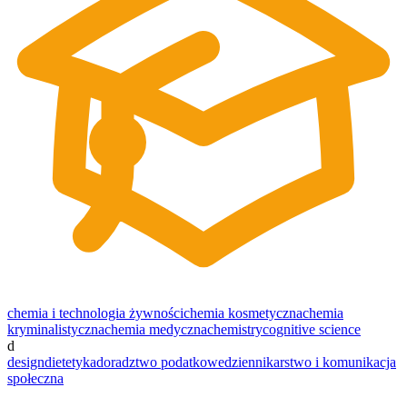
chemia i technologia żywności
chemia kosmetyczna
chemia
kryminalistyczna
chemia medyczna
chemistry
cognitive science
d
design
dietetyka
doradztwo podatkowe
dziennikarstwo i komunikacja
społeczna