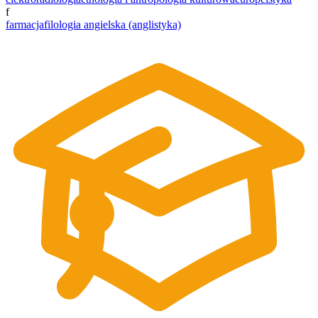
f
farmacja
filologia angielska (anglistyka)