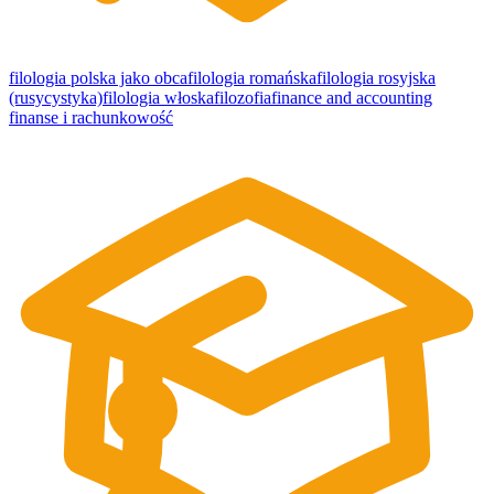
filologia polska jako obca
filologia romańska
filologia rosyjska
(rusycystyka)
filologia włoska
filozofia
finance and accounting
finanse i rachunkowość