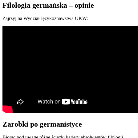
Filologia germańska – opinie
Zajrzyj na Wydział Językoznawstwa UKW:
Zarobki po germanistyce
Biorąc pod uwagę różne ścieżki kariery absolwentów filologii