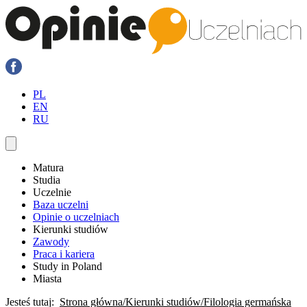
PL
EN
RU
Matura
Studia
Uczelnie
Baza uczelni
Opinie o uczelniach
Kierunki studiów
Zawody
Praca i kariera
Study in Poland
Miasta
Jesteś tutaj:
Strona główna
Kierunki studiów
Filologia germańska