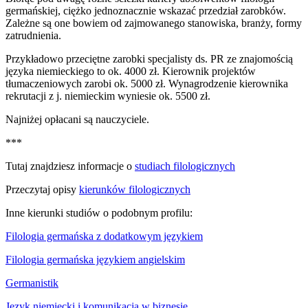
germańskiej, ciężko jednoznacznie wskazać przedział zarobków.
Zależne są one bowiem od zajmowanego stanowiska, branży, formy
zatrudnienia.
Przykładowo przeciętne zarobki specjalisty ds. PR ze znajomością
języka niemieckiego to ok. 4000 zł. Kierownik projektów
tłumaczeniowych zarobi ok. 5000 zł. Wynagrodzenie kierownika
rekrutacji z j. niemieckim wyniesie ok. 5500 zł.
Najniżej opłacani są nauczyciele.
***
Tutaj znajdziesz informacje o
studiach filologicznych
Przeczytaj opisy
kierunków filologicznych
Inne kierunki studiów o podobnym profilu:
Filologia germańska z dodatkowym językiem
Filologia germańska językiem angielskim
Germanistik
Język niemiecki i komunikacja w biznesie