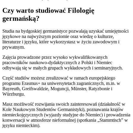
Czy warto studiować Filologię
germańską?
Studia na bydgoskiej germanistyce pozwalają uzyskać umiejętności
językowe na najwyższym poziomie oraz wiedzę o kulturze,
literaturze i języku, które wykorzystasz w życiu zawodowym i
prywatnym.
Zajęcia prowadzone przez wysoko wykwalifikowanych
pracowników naukowo-dydaktycznych z Polski i Niemiec
odbywają się w małych grupach wykładowych i seminaryjnych.
Część studiów możesz zrealizować w ramach europejskiego
programu Erasmus+ na uniwersytetach zagranicznych, m.in. w
Bayreuth, Greifswaldzie, Moguncji, Münster, Ratyzbonie i
Würzburgu.
Masz możliwość rozwijania swoich zainteresowań (działalność w
Kole Naukowym Studentów Germanistyki), poznawania krajów
niemieckojęzycznych (wyjazdy studyjne do Niemiec) i prowadzenia
konwersacji w atmosferze nieformalnej (spotkania „Stammtisch” w
języku niemieckim).