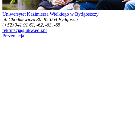
Uniwersytet Kazimierza Wielkiego w Bydgoszczy
ul. Chodkiewicza 30, 85-064 Bydgoszcz
(+52) 341 91 61, -62, -63, -65
rekrutacja@ukw.edu.pl
Prezentacja