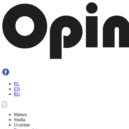
PL
EN
RU
Matura
Studia
Uczelnie