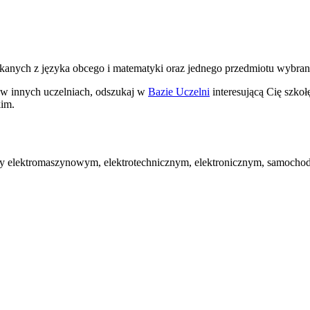
nych z języka obcego i matematyki oraz jednego przedmiotu wybranego
ę w innych uczelniach, odszukaj w
Bazie Uczelni
interesującą Cię szkoł
kim.
oćby elektromaszynowym, elektrotechnicznym, elektronicznym, samoc