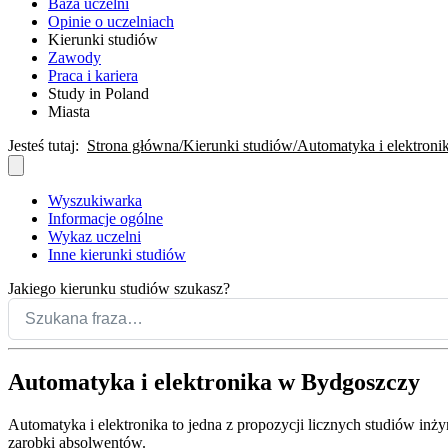
Baza uczelni
Opinie o uczelniach
Kierunki studiów
Zawody
Praca i kariera
Study in Poland
Miasta
Jesteś tutaj:
Strona główna
Kierunki studiów
Automatyka i elektroni
Wyszukiwarka
Informacje ogólne
Wykaz uczelni
Inne kierunki studiów
Jakiego kierunku studiów szukasz?
Automatyka i elektronika w Bydgoszczy
Automatyka i elektronika to jedna z propozycji licznych studiów inż
zarobki absolwentów.