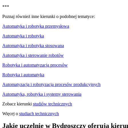
***
Poznaj również inne kierunki o podobnej tematyce:
Automatyka i robotyka przemysłowa
Automatyka i robotyka
Automatyka i robotyka stosowana
Automatyka i sterowanie robotów
Robotyka i automatyzacja procesów
Robotyka i automatyka
Automatyzacja i robotyzacja procesów produkcyjnych
Automatyka, robotyka i systemy sterowania
Zobacz kierunki
studiów technicznych
Więcej o
studiach technicznych
Jakie uczelnie w Bydgoszczy oferują kieru