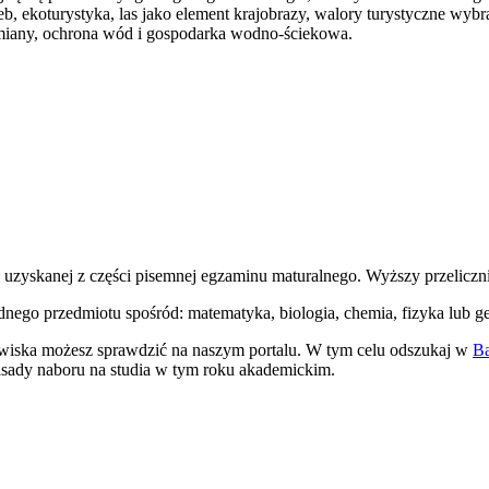
gleb, ekoturystyka, las jako element krajobrazy, walory turystyczne 
rzemiany, ochrona wód i gospodarka wodno-ściekowa.
zyskanej z części pisemnej egzaminu maturalnego. Wyższy przelicznik
nego przedmiotu spośród: matematyka, biologia, chemia, fizyka lub ge
owiska możesz sprawdzić na naszym portalu. W tym celu odszukaj w
Ba
 zasady naboru na studia w tym roku akademickim.