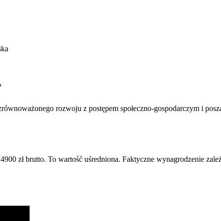
ska
?
a zrównoważonego rozwoju z postępem społeczno-gospodarczym i posz
 4900 zł brutto. To wartość uśredniona. Faktyczne wynagrodzenie za