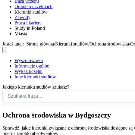
Baza uczelni
Opinie o uczelniach
Kierunki studiów
Zawody
Praca i kariera
Study in Poland
Miasta
Jesteś tutaj:
Strona główna
Kierunki studiów
Ochrona środowiska
Oc
Wyszukiwarka
Informacje ogólne
Wykaz uczelni
Inne kierunki studiów
Jakiego kierunku studiów szukasz?
Ochrona środowiska w Bydgoszczy
Sprawdź, jakie kierunki związane z ochroną środowiska dostępne są w 
pracy i zarobki absolwentów.