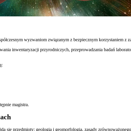
ć współczesnym wyzwaniom związanym z bezpiecznym korzystaniem z z
ywania inwentaryzacji przyrodniczych, przeprowadzania badań labora
ą:
tępnie magistra.
iach
ą się przedmioty: geologia i geomorfologia, zasady zrównoważonego ro