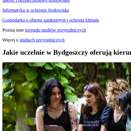
Jakość i bezpieczeństwo środowiska
Informatyka w ochronie środowiska
Gospodarka o obiegu zamkniętym i ochrona klimatu
Poznaj inne
kierunki studiów przyrodniczych
Więcej o
studiach przyrodniczych
Jakie uczelnie w Bydgoszczy oferują kier