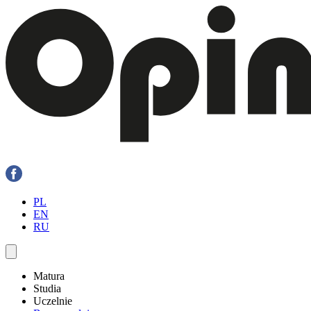
PL
EN
RU
Matura
Studia
Uczelnie