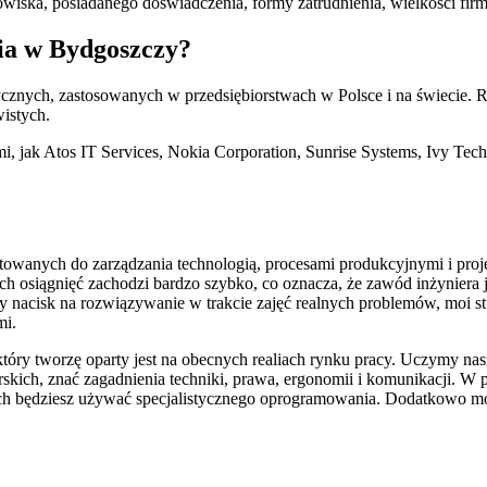
ka, posiadanego doświadczenia, formy zatrudnienia, wielkości firmy i
ia w Bydgoszczy?
cznych, zastosowanych w przedsiębiorstwach w Polsce i na świecie. Rea
istych.
mi, jak Atos IT Services, Nokia Corporation, Sunrise Systems, Ivy Te
owanych do zarządzania technologią, procesami produkcyjnymi i projekt
ych osiągnięć zachodzi bardzo szybko, co oznacza, że zawód inżyniera
y nacisk na rozwiązywanie w trakcie zajęć realnych problemów, moi stu
mi.
óry tworzę oparty jest na obecnych realiach rynku pracy. Uczymy nasz
rskich, znać zagadnienia techniki, prawa, ergonomii i komunikacji. W 
rych będziesz używać specjalistycznego oprogramowania. Dodatkowo moż