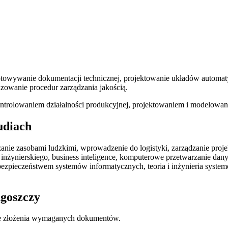
towywanie dokumentacji technicznej, projektowanie układów automaty
izowanie procedur zarządzania jakością.
kontrolowaniem działalności produkcyjnej, projektowaniem i modelow
udiach
nie zasobami ludzkimi, wprowadzenie do logistyki, zarządzanie projek
a inżynierskiego, business inteligence, komputerowe przetwarzanie da
bezpieczeństwem systemów informatycznych, teoria i inżynieria syste
dgoszczy
ie złożenia wymaganych dokumentów.