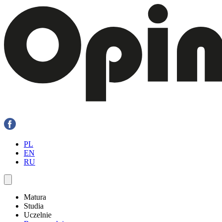
PL
EN
RU
Matura
Studia
Uczelnie