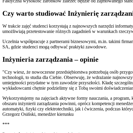
Faktyczna wysokość zarobków zależeć będzie od zajmowanego stanowis
Czy warto studiować Inżynierię zarządzan
W trakcie zajęć studenci korzystają z najnowszych narzędzi informaty
umożliwiają przetestowanie różnych zagadnień w warunkach rzeczyw
Uczelnia współpracuje z partnerami biznesowymi, m.in. takimi firma
SA, gdzie studenci mogą odbywać praktyki zawodowe.
Inżynieria zarządzania – opinie
"Czy wiesz, że nowoczesne przedsiębiorstwa potrzebują osób przygot
technologii, to studia dla Ciebie. Obserwuję, że wdrażanie najnowsz
umiejętności przydatne w tym zawodzie przyszłości. Kładę szczególn
wykładowcami chętnie podzielimy się z Tobą swoimi doświadczenia
Wykorzystujemy na zajęciach aktywne formy nauczania, a program, kt
obszaru inżynierii zarządzania powinni, oprócz kompetencji menedże
automatyki, ﬁzyki czy elektrotechniki, jak i ćwiczenia, podczas któ
Grzegorz Osiński, menedżer kierunku
***