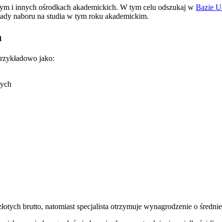
 tym i innych ośrodkach akademickich. W tym celu odszukaj w
Bazie U
asady naboru na studia w tym roku akademickim.
h
rzykładowo jako:
nych
otych brutto, natomiast specjalista otrzymuje wynagrodzenie o średnie