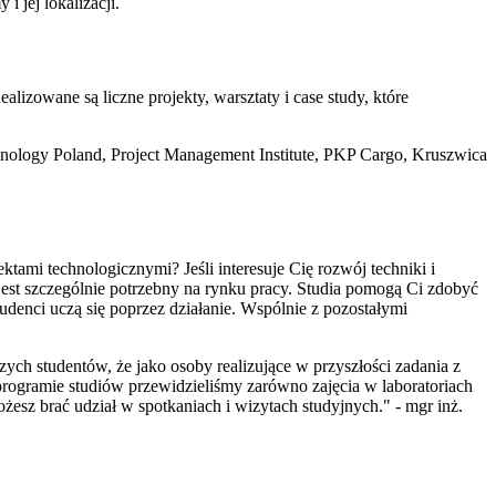
 jej lokalizacji.
lizowane są liczne projekty, warsztaty i case study, które
chnology Poland, Project Management Institute, PKP Cargo, Kruszwica
ami technologicznymi? Jeśli interesuje Cię rozwój techniki i
 jest szczególnie potrzebny na rynku pracy. Studia pomogą Ci zdobyć
denci uczą się poprzez działanie. Wspólnie z pozostałymi
ych studentów, że jako osoby realizujące w przyszłości zadania z
programie studiów przewidzieliśmy zarówno zajęcia w laboratoriach
esz brać udział w spotkaniach i wizytach studyjnych." - mgr inż.