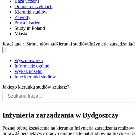
Baza uczelni
Opinie o uczelniach
Kierunki studiów
Zawody
Praca i kariera
Study in Poland
Miasta
Jesteś tutaj:
Strona główna
Kierunki studiów
Inżynieria zarządzania
Wyszukiwarka
Informacje ogólne
Wykaz uczelni
Inne kierunki studiów
Jakiego kierunku studiów szukasz?
Inżynieria zarządzania w Bydgoszczy
Poznaj ofertę kształcenia na kierunku Inżynieria zarządzania realizo
Sprawdź perspektywy pracy i opinie na temat studiów na Inżynierii z