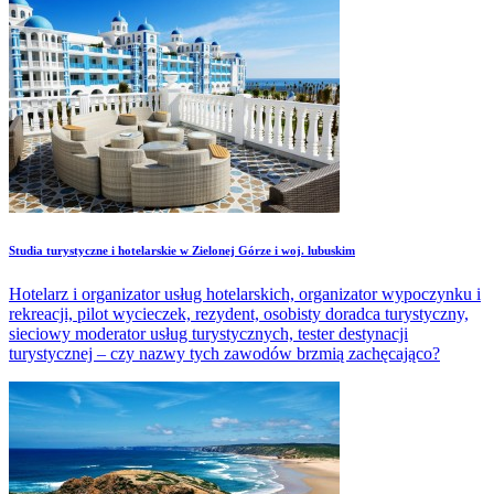
Studia turystyczne i hotelarskie w Zielonej Górze i woj. lubuskim
Hotelarz i organizator usług hotelarskich, organizator wypoczynku i
rekreacji, pilot wycieczek, rezydent, osobisty doradca turystyczny,
sieciowy moderator usług turystycznych, tester destynacji
turystycznej – czy nazwy tych zawodów brzmią zachęcająco?