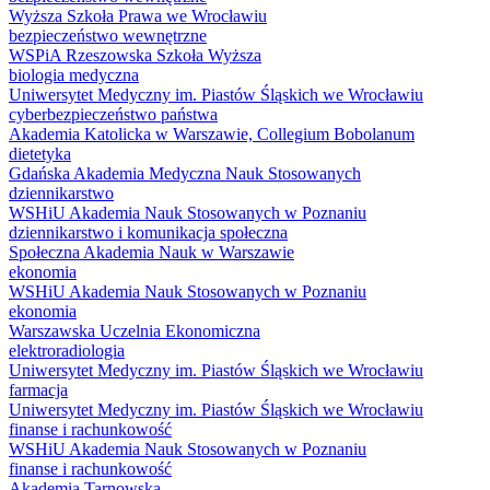
Wyższa Szkoła Prawa we Wrocławiu
bezpieczeństwo wewnętrzne
WSPiA Rzeszowska Szkoła Wyższa
biologia medyczna
Uniwersytet Medyczny im. Piastów Śląskich we Wrocławiu
cyberbezpieczeństwo państwa
Akademia Katolicka w Warszawie, Collegium Bobolanum
dietetyka
Gdańska Akademia Medyczna Nauk Stosowanych
dziennikarstwo
WSHiU Akademia Nauk Stosowanych w Poznaniu
dziennikarstwo i komunikacja społeczna
Społeczna Akademia Nauk w Warszawie
ekonomia
WSHiU Akademia Nauk Stosowanych w Poznaniu
ekonomia
Warszawska Uczelnia Ekonomiczna
elektroradiologia
Uniwersytet Medyczny im. Piastów Śląskich we Wrocławiu
farmacja
Uniwersytet Medyczny im. Piastów Śląskich we Wrocławiu
finanse i rachunkowość
WSHiU Akademia Nauk Stosowanych w Poznaniu
finanse i rachunkowość
Akademia Tarnowska