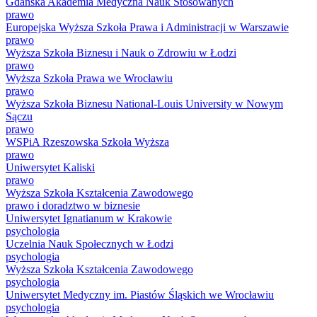
Gdańska Akademia Medyczna Nauk Stosowanych
prawo
Europejska Wyższa Szkoła Prawa i Administracji w Warszawie
prawo
Wyższa Szkoła Biznesu i Nauk o Zdrowiu w Łodzi
prawo
Wyższa Szkoła Prawa we Wrocławiu
prawo
Wyższa Szkoła Biznesu National-Louis University w Nowym
Sączu
prawo
WSPiA Rzeszowska Szkoła Wyższa
prawo
Uniwersytet Kaliski
prawo
Wyższa Szkoła Kształcenia Zawodowego
prawo i doradztwo w biznesie
Uniwersytet Ignatianum w Krakowie
psychologia
Uczelnia Nauk Społecznych w Łodzi
psychologia
Wyższa Szkoła Kształcenia Zawodowego
psychologia
Uniwersytet Medyczny im. Piastów Śląskich we Wrocławiu
psychologia