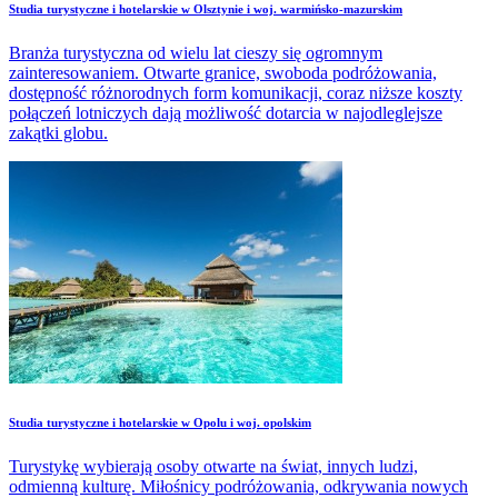
Studia turystyczne i hotelarskie w Olsztynie i woj. warmińsko-mazurskim
Branża turystyczna od wielu lat cieszy się ogromnym
zainteresowaniem. Otwarte granice, swoboda podróżowania,
dostępność różnorodnych form komunikacji, coraz niższe koszty
połączeń lotniczych dają możliwość dotarcia w najodleglejsze
zakątki globu.
Studia turystyczne i hotelarskie w Opolu i woj. opolskim
Turystykę wybierają osoby otwarte na świat, innych ludzi,
odmienną kulturę. Miłośnicy podróżowania, odkrywania nowych