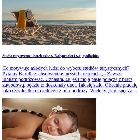
Studia turystyczne i hotelarskie w Białymstoku i woj. podlaskim
Co motywuje młodych ludzi do wyboru studiów turystycznych?
Pytamy Karolinę, absolwentkę turystki i rekreacji:„ - Zawsze
lubiłam podróżować. Uznałam, że jeśli moją pasję połączę z pracą
zawodową, będzie to doskonały duet. Tak się stało. Obecnie pracuję
jako rezydentka dla jednego z biur podróży. Wiele tygodni spędzam
za granicą. Część każdego dnia to praca, załatwianie bieżących
spraw, rozwiązywanie problemów naszych klientów. Ale wszystko
to odbywa się w przepięknej okolicy, nad ciepłym morzem,
dosłownie pod palmami. Korzystanie z uroków miejsca to
dodatkowy bonus”.