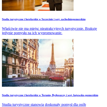
Studia turystyczne i hotelarskie w Szczecinie i woj. zachodniopomorskim
Właściwie nie ma miejsc nieatrakcyjnych turystycznie. Brakuje
jedynie pomysłu na ich wypromowanie.
Studia turystyczne i hotelarskie w Toruniu, Bydgoszczy i woj. kujawsko-pomorskim
Studia turystyczne stanowią doskonały pomysł dla osób