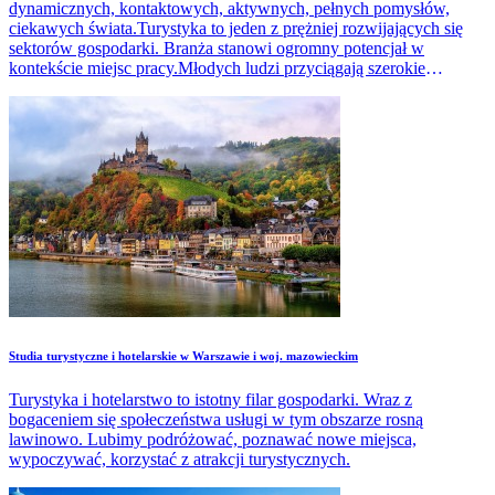
dynamicznych, kontaktowych, aktywnych, pełnych pomysłów,
ciekawych świata.Turystyka to jeden z prężniej rozwijających się
sektorów gospodarki. Branża stanowi ogromny potencjał w
kontekście miejsc pracy.Młodych ludzi przyciągają szerokie
perspektywy pracy, możliwość podróży, poznawania nowych
miejsc, ludzi.
Studia turystyczne i hotelarskie w Warszawie i woj. mazowieckim
Turystyka i hotelarstwo to istotny filar gospodarki. Wraz z
bogaceniem się społeczeństwa usługi w tym obszarze rosną
lawinowo. Lubimy podróżować, poznawać nowe miejsca,
wypoczywać, korzystać z atrakcji turystycznych.