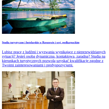
Studia turystyczne i hotelarskie w Rzeszowie i woj. podkarpackim
Lubisz pracę z ludźmi i wyzwania wynikające z nieprzewidzianych
sytuacji? Jesteś osobą dynamiczną, kontaktową, zaradną? Studia na
kierunkach turystycznych pozwolą uzyskać kwalifikacje zgodne z
Twoimi zainteresowaniami i predyspozycjami.