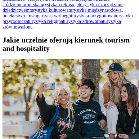
śródziemnomorska
turystyka i rekreacja
turystyka i zarządzanie
dziedzictwem
turystyka kulturowa
turystyka międzynarodowa,
hotelarstwo i usługi czasu wolnego
turystyka przygodowa
turystyka
przyrodnicza
turystyka religijna
turystyka zdrowotna
turystyka
zrównoważona
Jakie uczelnie oferują kierunek tourism
and hospitality