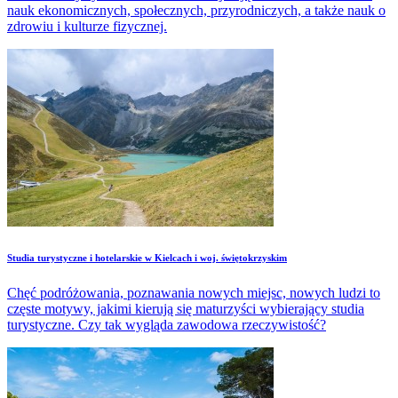
nauk ekonomicznych, społecznych, przyrodniczych, a także nauk o
zdrowiu i kulturze fizycznej.
Studia turystyczne i hotelarskie w Kielcach i woj. świętokrzyskim
Chęć podróżowania, poznawania nowych miejsc, nowych ludzi to
częste motywy, jakimi kierują się maturzyści wybierający studia
turystyczne. Czy tak wygląda zawodowa rzeczywistość?