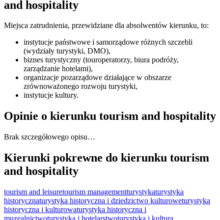
and hospitality
Miejsca zatrudnienia, przewidziane dla absolwentów kierunku, to:
instytucje państwowe i samorządowe różnych szczebli
(wydziały turystyki, DMO),
biznes turystyczny (touroperatorzy, biura podróży,
zarządzanie hotelami),
organizacje pozarządowe działające w obszarze
zrównoważonego rozwoju turystyki,
instytucje kultury.
Opinie o kierunku tourism and hospitality
Brak szczegółowego opisu…
Kierunki pokrewne do kierunku tourism
and hospitality
tourism and leisure
tourism management
turystyka
turystyka
historyczna
turystyka historyczna i dziedzictwo kulturowe
turystyka
historyczna i kulturowa
turystyka historyczna i
muzealnictwo
turystyka i hotelarstwo
turystyka i kultura