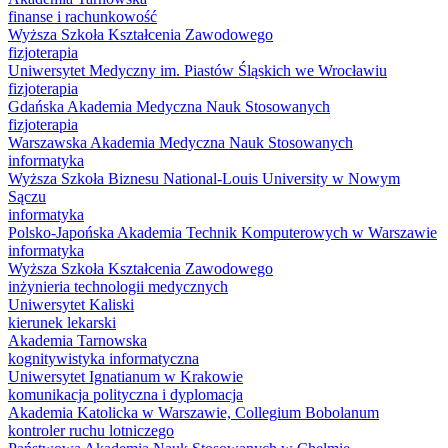
finanse i rachunkowość
Wyższa Szkoła Kształcenia Zawodowego
fizjoterapia
Uniwersytet Medyczny im. Piastów Śląskich we Wrocławiu
fizjoterapia
Gdańska Akademia Medyczna Nauk Stosowanych
fizjoterapia
Warszawska Akademia Medyczna Nauk Stosowanych
informatyka
Wyższa Szkoła Biznesu National-Louis University w Nowym
Sączu
informatyka
Polsko-Japońska Akademia Technik Komputerowych w Warszawie
informatyka
Wyższa Szkoła Kształcenia Zawodowego
inżynieria technologii medycznych
Uniwersytet Kaliski
kierunek lekarski
Akademia Tarnowska
kognitywistyka informatyczna
Uniwersytet Ignatianum w Krakowie
komunikacja polityczna i dyplomacja
Akademia Katolicka w Warszawie, Collegium Bobolanum
kontroler ruchu lotniczego