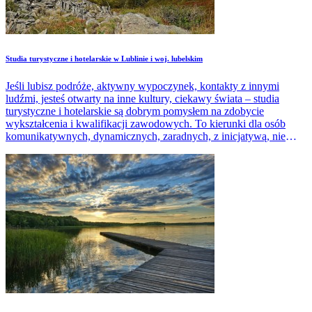
Studia turystyczne i hotelarskie w Lublinie i woj. lubelskim
Jeśli lubisz podróże, aktywny wypoczynek, kontakty z innymi
ludźmi, jesteś otwarty na inne kultury, ciekawy świata – studia
turystyczne i hotelarskie są dobrym pomysłem na zdobycie
wykształcenia i kwalifikacji zawodowych. To kierunki dla osób
komunikatywnych, dynamicznych, zaradnych, z inicjatywą, nie
ulegających przeciwnościom. W branży turystycznej kluczowa jest
perfekcyjna znajomość przynajmniej jednego języka obcego.