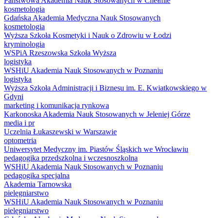
Państwowa Akademia Nauk Stosowanych w Chełmie
kosmetologia
Gdańska Akademia Medyczna Nauk Stosowanych
kosmetologia
Wyższa Szkoła Kosmetyki i Nauk o Zdrowiu w Łodzi
kryminologia
WSPiA Rzeszowska Szkoła Wyższa
logistyka
WSHiU Akademia Nauk Stosowanych w Poznaniu
logistyka
Wyższa Szkoła Administracji i Biznesu im. E. Kwiatkowskiego w
Gdyni
marketing i komunikacja rynkowa
Karkonoska Akademia Nauk Stosowanych w Jeleniej Górze
media i pr
Uczelnia Łukaszewski w Warszawie
optometria
Uniwersytet Medyczny im. Piastów Śląskich we Wrocławiu
pedagogika przedszkolna i wczesnoszkolna
WSHiU Akademia Nauk Stosowanych w Poznaniu
pedagogika specjalna
Akademia Tarnowska
pielęgniarstwo
WSHiU Akademia Nauk Stosowanych w Poznaniu
pielęgniarstwo