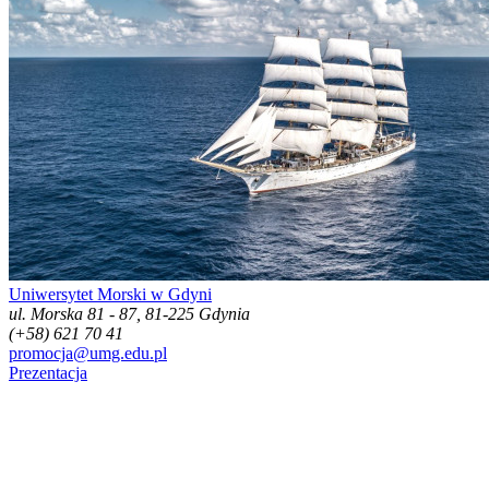
Uniwersytet Morski w Gdyni
ul. Morska 81 - 87, 81-225 Gdynia
(+58) 621 70 41
promocja@umg.edu.pl
Prezentacja