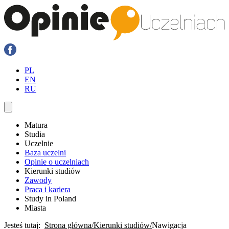
PL
EN
RU
Matura
Studia
Uczelnie
Baza uczelni
Opinie o uczelniach
Kierunki studiów
Zawody
Praca i kariera
Study in Poland
Miasta
Jesteś tutaj:
Strona główna
Kierunki studiów
Nawigacja