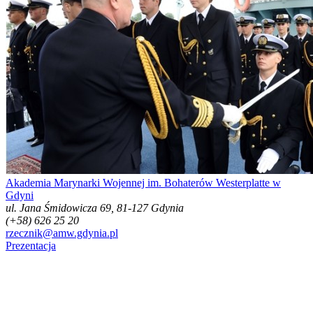
Akademia Marynarki Wojennej im. Bohaterów Westerplatte w
Gdyni
ul. Jana Śmidowicza 69, 81-127 Gdynia
(+58) 626 25 20
rzecznik@amw.gdynia.pl
Prezentacja