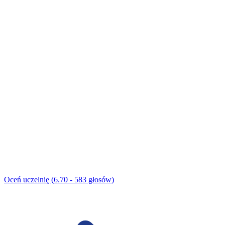
Oceń uczelnię (6.70 - 583 głosów)