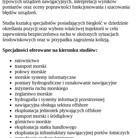
typowych urządzeń nawigacyjnych, interpretacji wyników
pomiarów oraz oceny poprawności funkcjonowania i szacowania
błędów urządzeń.
Studia kształcą specjalistów posiadających biegłość w dziedzinie
określania pozycji oraz wyboru właściwej trajektorii w celu
zapewnienia bezpieczeństwa ruchu w złożonych sytuacjach
środowiskowych oraz w przypadku zagrożenia kolizją.
Specjalności oferowane na kierunku studiów:
ratownictwo
transport morski
połowy morskie
morskie systemy informatyczne
pomiary hydrograficzne i oznakowanie nawigacyjne
inżynieria ruchu morskiego
żeglarstwo morskie
hydrografia i systemy informacji przestrzennej
nawigacyjna obsługa sektora offshore
eksploatacja jednostek pływających offshore
transport morski i śródlądowy
górnictwo morskie
eksploatacja statku handlowego
eksploatacja infrastruktury nawigacyjnej portów lotniczych