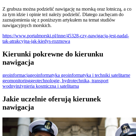
Z grubsza można podzielić nawigację na morską oraz lotniczą, a co
za tym idzie i opinie też należy podzielić. Dlatego zachęcam do
zaznajomienia się z poniższym artykułem na temat studiów
nawigacyjnych morskich.
https://www.portalmorski.pl/inne/45328-czy-nawigacja-jest-nadal-
tak-atrakcyjna-jak-kiedys-rozmowa
Kierunki pokrewne do kierunku
nawigacja
geoinformacja
geoinformatyka
geoinformatyka i techniki satelitarne
geomonitoring
geotechnologie, hydrotechnika, transport
wodny
inżynieria kosmiczna i satelitarna
Jakie uczelnie oferują kierunek
nawigacja