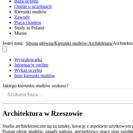
Baza uczelni
Opinie o uczelniach
Kierunki studiów
Zawody
Praca i kariera
Study in Poland
Miasta
Jesteś tutaj:
Strona główna
Kierunki studiów
Architektura
Architekt
Wyszukiwarka
Informacje ogólne
Wykaz uczelni
Inne kierunki studiów
Jakiego kierunku studiów szukasz?
Architektura w Rzeszowie
Studia architektoniczne łączą sztukę, kreację z aspektem użytkowym
Poznaj ofertę studiów, zasady naboru, perspektywy pracy oraz zarob