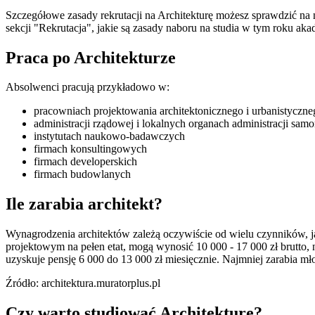
Szczegółowe zasady rekrutacji na Architekturę możesz sprawdzić na
sekcji "Rekrutacja", jakie są zasady naboru na studia w tym roku ak
Praca po Architekturze
Absolwenci pracują przykładowo w:
pracowniach projektowania architektonicznego i urbanistyczne
administracji rządowej i lokalnych organach administracji sam
instytutach naukowo-badawczych
firmach konsultingowych
firmach developerskich
firmach budowlanych
Ile zarabia architekt?
Wynagrodzenia architektów zależą oczywiście od wielu czynników, jak
projektowym na pełen etat, mogą wynosić 10 000 - 17 000 zł brutto, 
uzyskuje pensję 6 000 do 13 000 zł miesięcznie. Najmniej zarabia mło
Źródło: architektura.muratorplus.pl
Czy warto studiować Architekturę?