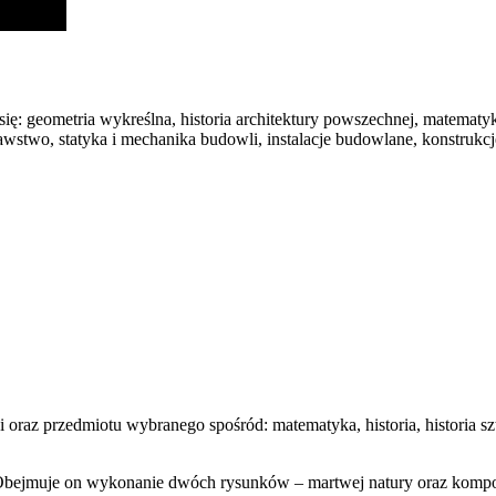
się: geometria wykreślna, historia architektury powszechnej, matema
awstwo, statyka i mechanika budowli, instalacje budowlane, konstrukc
az przedmiotu wybranego spośród: matematyka, historia, historia sztu
 Obejmuje on wykonanie dwóch rysunków – martwej natury oraz kompo