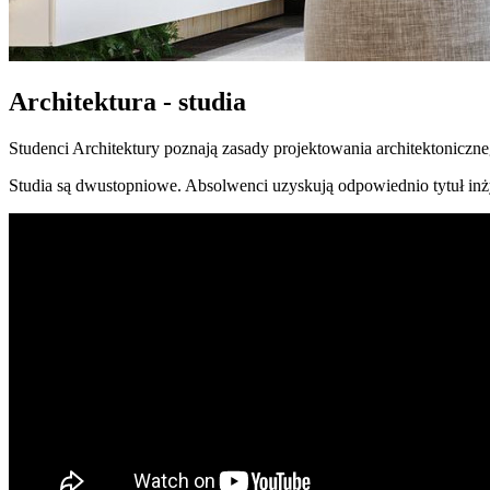
Architektura - studia
Studenci Architektury poznają zasady projektowania architektoniczneg
Studia są dwustopniowe. Absolwenci uzyskują odpowiednio tytuł inżyn