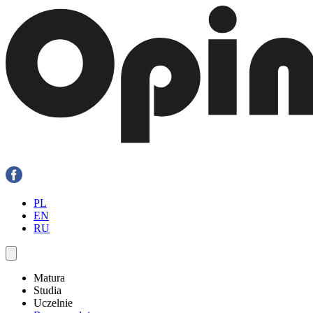
PL
EN
RU
Matura
Studia
Uczelnie