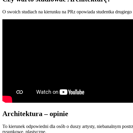
O swoich studiach na kierunku na PRz opowiada studentka drugiego 
Architektura – opinie
To kierunek odpowiedni dla osób o duszy artysty, niebanalnym postr
rysunkowe, plastyczne.