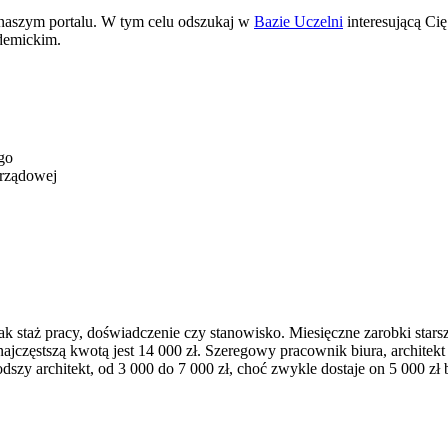
 naszym portalu. W tym celu odszukaj w
Bazie Uczelni
interesującą Cię
ademickim.
go
orządowej
 staż pracy, doświadczenie czy stanowisko. Miesięczne zarobki starsz
najczęstszą kwotą jest 14 000 zł. Szeregowy pracownik biura, architek
dszy architekt, od 3 000 do 7 000 zł, choć zwykle dostaje on 5 000 zł b