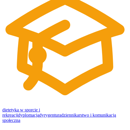
dietetyka w sporcie i
rekreacji
dyplomacja
dyrygentura
dziennikarstwo i komunikacja
społeczna