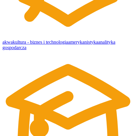
akwakultura - biznes i technologia
amerykanistyka
analityka
gospodarcza