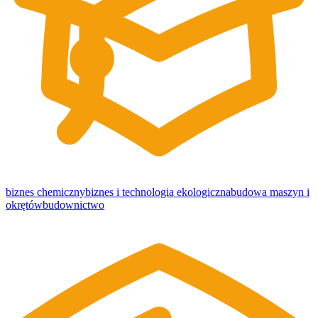
biznes chemiczny
biznes i technologia ekologiczna
budowa maszyn i
okrętów
budownictwo