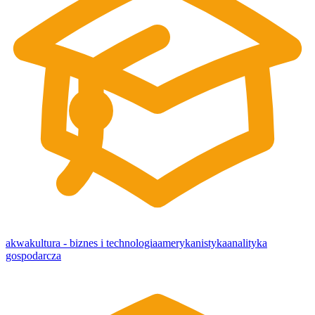
akwakultura - biznes i technologia
amerykanistyka
analityka
gospodarcza