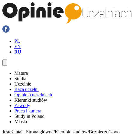
PL
EN
RU
Matura
Studia
Uczelnie
Baza uczelni
Opinie o uczelniach
Kierunki studiów
Zawody
Praca i kariera
Study in Poland
Miasta
Jesteś tutaj:
Strona główna
Kierunki studiów
Bezpieczeństwo