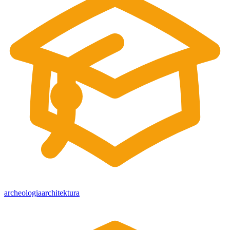
archeologia
architektura