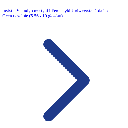
Instytut Skandynawistyki i Fennistyki Uniwersytet Gdański
Oceń uczelnię (5.56 - 10 głosów)