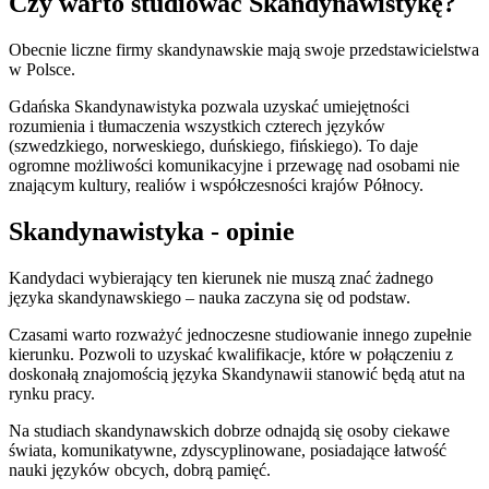
Czy warto studiować Skandynawistykę?
Obecnie liczne firmy skandynawskie mają swoje przedstawicielstwa
w Polsce.
Gdańska Skandynawistyka pozwala uzyskać umiejętności
rozumienia i tłumaczenia wszystkich czterech języków
(szwedzkiego, norweskiego, duńskiego, fińskiego). To daje
ogromne możliwości komunikacyjne i przewagę nad osobami nie
znającym kultury, realiów i współczesności krajów Północy.
Skandynawistyka - opinie
Kandydaci wybierający ten kierunek nie muszą znać żadnego
języka skandynawskiego – nauka zaczyna się od podstaw.
Czasami warto rozważyć jednoczesne studiowanie innego zupełnie
kierunku. Pozwoli to uzyskać kwalifikacje, które w połączeniu z
doskonałą znajomością języka Skandynawii stanowić będą atut na
rynku pracy.
Na studiach skandynawskich dobrze odnajdą się osoby ciekawe
świata, komunikatywne, zdyscyplinowane, posiadające łatwość
nauki języków obcych, dobrą pamięć.