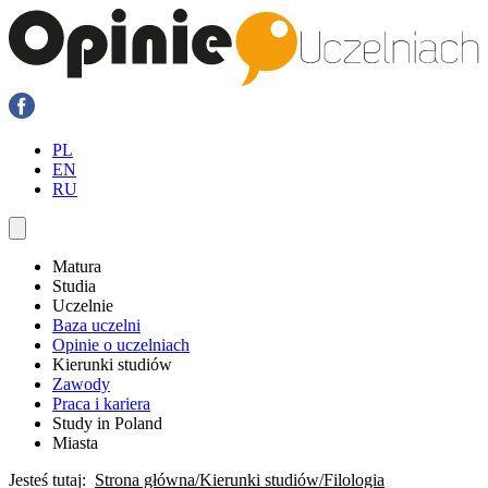
PL
EN
RU
Matura
Studia
Uczelnie
Baza uczelni
Opinie o uczelniach
Kierunki studiów
Zawody
Praca i kariera
Study in Poland
Miasta
Jesteś tutaj:
Strona główna
Kierunki studiów
Filologia