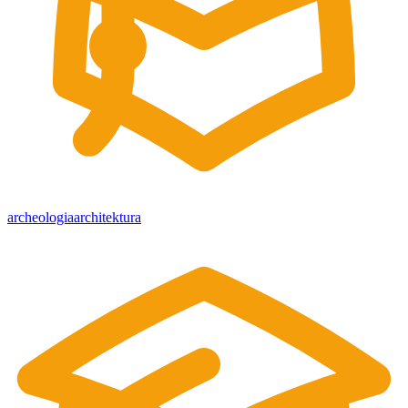
archeologia
architektura