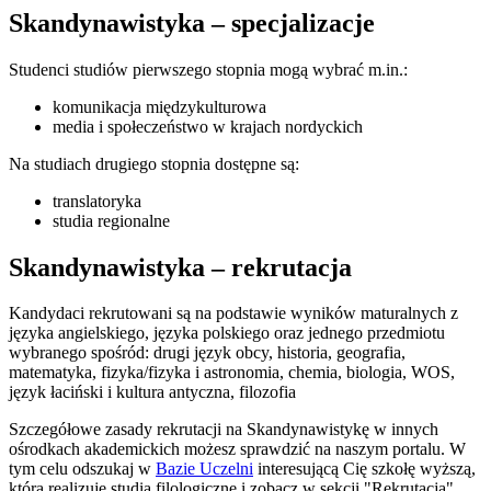
Skandynawistyka – specjalizacje
Studenci studiów pierwszego stopnia mogą wybrać m.in.:
komunikacja międzykulturowa
media i społeczeństwo w krajach nordyckich
Na studiach drugiego stopnia dostępne są:
translatoryka
studia regionalne
Skandynawistyka – rekrutacja
Kandydaci rekrutowani są na podstawie wyników maturalnych z
języka angielskiego, języka polskiego oraz jednego przedmiotu
wybranego spośród: drugi język obcy, historia, geografia,
matematyka, fizyka/fizyka i astronomia, chemia, biologia, WOS,
język łaciński i kultura antyczna, filozofia
Szczegółowe zasady rekrutacji na Skandynawistykę w innych
ośrodkach akademickich możesz sprawdzić na naszym portalu. W
tym celu odszukaj w
Bazie Uczelni
interesującą Cię szkołę wyższą,
która realizuje studia filologiczne i zobacz w sekcji "Rekrutacja",