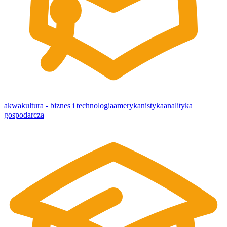
akwakultura - biznes i technologia
amerykanistyka
analityka
gospodarcza