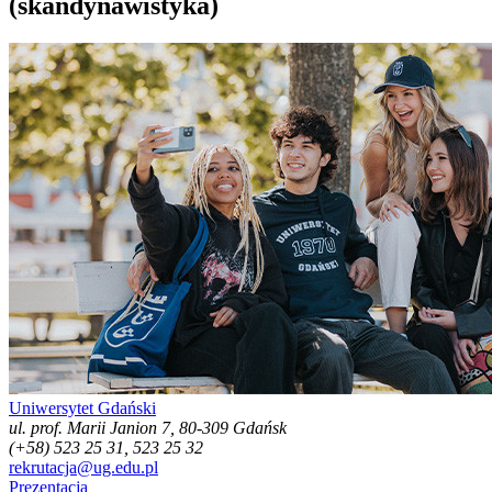
(skandynawistyka)
Uniwersytet Gdański
ul. prof. Marii Janion 7, 80-309 Gdańsk
(+58) 523 25 31, 523 25 32
rekrutacja@ug.edu.pl
Prezentacja