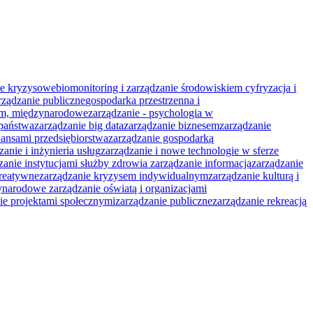
ie kryzysowe
biomonitoring i zarządzanie środowiskiem
cyfryzacja i
rządzanie publiczne
gospodarka przestrzenna i
lem, międzynarodowe
zarządzanie - psychologia w
państwa
zarządzanie big data
zarządzanie biznesem
zarządzanie
nansami przedsiębiorstwa
zarządzanie gospodarką
zanie i inżynieria usług
zarządzanie i nowe technologie w sferze
zanie instytucjami służby zdrowia
zarządzanie in­for­macją
zarządzanie
kreatywne
zarządzanie kryzysem indywidualnym
zarządzanie kulturą i
zynarodowe
zarządzanie oświatą i organizacjami
ie projektami społecznymi
zarządzanie publiczne
zarządzanie rekreacją