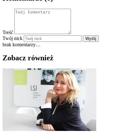
Treść
Twój nick
Wyślij
brak komentarzy…
Zobacz również