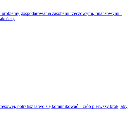
wać problemy gospodarowania zasobami rzeczowymi, finansowymi i
akością.
resowej, potrafisz łatwo się komunikować – zrób pierwszy krok, aby