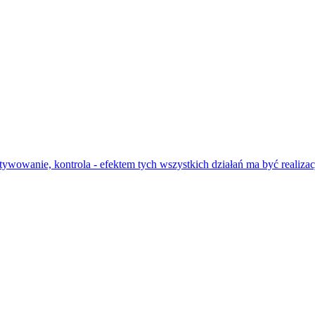
owanie, kontrola - efektem tych wszystkich działań ma być realizacj