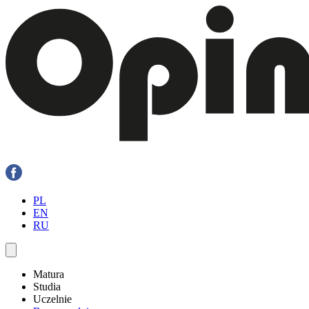
PL
EN
RU
Matura
Studia
Uczelnie