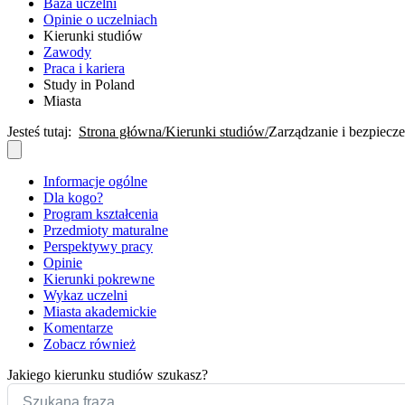
Baza uczelni
Opinie o uczelniach
Kierunki studiów
Zawody
Praca i kariera
Study in Poland
Miasta
Jesteś tutaj:
Strona główna
Kierunki studiów
Zarządzanie i bezpiecz
Informacje ogólne
Dla kogo?
Program kształcenia
Przedmioty maturalne
Perspektywy pracy
Opinie
Kierunki pokrewne
Wykaz uczelni
Miasta akademickie
Komentarze
Zobacz również
Jakiego kierunku studiów szukasz?