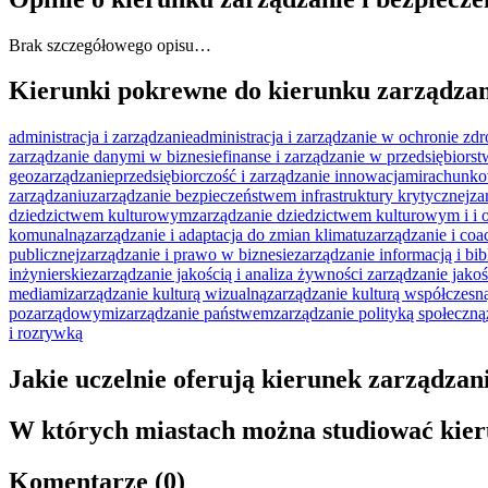
Brak szczegółowego opisu…
Kierunki pokrewne do kierunku zarządzan
administracja i zarządzanie
administracja i zarządzanie w ochronie zd
zarządzanie danymi w biznesie
finanse i zarządzanie w przedsiębiorst
geozarządzanie
przedsiębiorczość i zarządzanie innowacjami
rachunko
zarządzaniu
zarządzanie bezpieczeństwem infrastruktury krytycznej
za
dziedzictwem kulturowym
zarządzanie dziedzictwem kulturowym i i
komunalną
zarządzanie i adaptacja do zmian klimatu
zarządzanie i coa
publicznej
zarządzanie i prawo w biznesie
zarządzanie informacją i b
inżynierskie
zarządzanie jakością i analiza żywności
zarządzanie jakoś
mediami
zarządzanie kulturą wizualną
zarządzanie kulturą współczesn
pozarządowymi
zarządzanie państwem
zarządzanie polityką społeczną
i rozrywką
Jakie uczelnie oferują kierunek zarządzan
W których miastach można studiować kier
Komentarze (0)