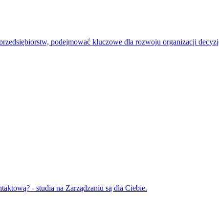
przedsiębiorstw, podejmować kluczowe dla rozwoju organizacji decyzj
aktową? - studia na Zarządzaniu są dla Ciebie.