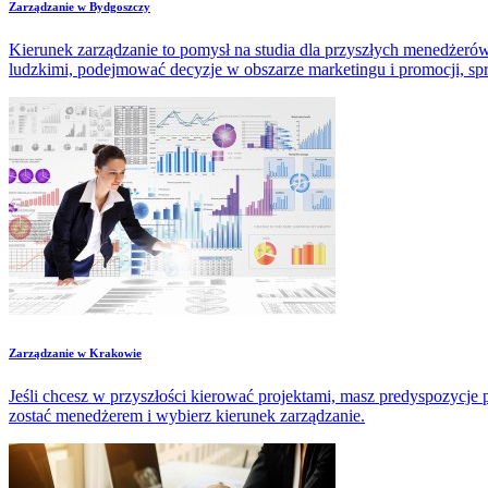
Zarządzanie w Bydgoszczy
Kierunek zarządzanie to pomysł na studia dla przyszłych menedżer
ludzkimi, podejmować decyzje w obszarze marketingu i promocji, sprz
Zarządzanie w Krakowie
Jeśli chcesz w przyszłości kierować projektami, masz predyspozycje
zostać menedżerem i wybierz kierunek zarządzanie.