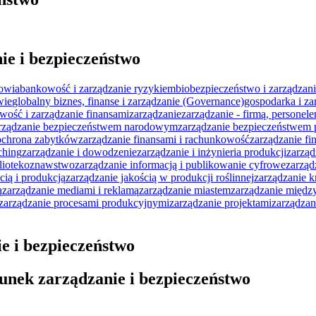
ie i bezpieczeństwo
rowia
bankowość i zarządzanie ryzykiem
biobezpieczeństwo i zarządzan
wie
globalny biznes, finanse i zarządzanie (Governance)
gospodarka i za
wość i zarządzanie finansami
zarządzanie
zarządzanie - firmą, persone
rządzanie bezpieczeństwem narodowym
zarządzanie bezpieczeństwem 
 ochrona zabytków
zarządzanie finansami i rachunkowość
zarządzanie fi
ching
zarządzanie i dowodzenie
zarządzanie i inżynieria produkcji
zarząd
ibliotekoznawstwo
zarządzanie informacją i publikowanie cyfrowe
zarząd
cią i produkcją
zarządzanie jakością w produkcji roślinnej
zarządzanie 
ą
zarządzanie mediami i reklamą
zarządzanie miastem
zarządzanie międ
zarządzanie procesami produkcyjnymi
zarządzanie projektami
zarządzan
ie i bezpieczeństwo
unek zarządzanie i bezpieczeństwo