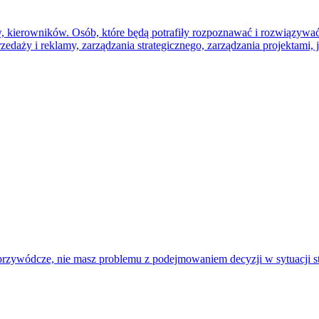
ów, kierowników. Osób, które będą potrafiły rozpoznawać i rozwiązy
edaży i reklamy, zarządzania strategicznego, zarządzania projektami, j
 przywódcze, nie masz problemu z podejmowaniem decyzji w sytuacji st