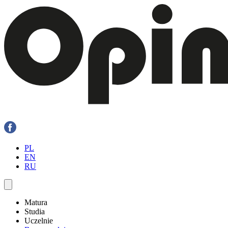
PL
EN
RU
Matura
Studia
Uczelnie