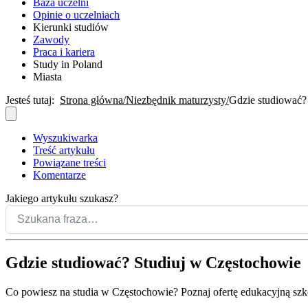
Baza uczelni
Opinie o uczelniach
Kierunki studiów
Zawody
Praca i kariera
Study in Poland
Miasta
Jesteś tutaj:
Strona główna
Niezbędnik maturzysty
Gdzie studiować?
Wyszukiwarka
Treść artykułu
Powiązane treści
Komentarze
Jakiego artykułu szukasz?
Gdzie studiować? Studiuj w Częstochowie
Co powiesz na studia w Częstochowie? Poznaj ofertę edukacyjną szkó