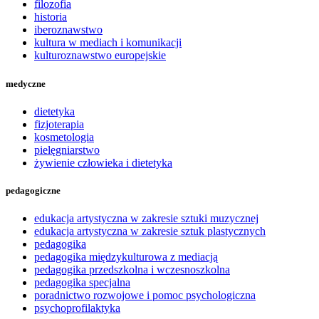
filozofia
historia
iberoznawstwo
kultura w mediach i komunikacji
kulturoznawstwo europejskie
medyczne
dietetyka
fizjoterapia
kosmetologia
pielęgniarstwo
żywienie człowieka i dietetyka
pedagogiczne
edukacja artystyczna w zakresie sztuki muzycznej
edukacja artystyczna w zakresie sztuk plastycznych
pedagogika
pedagogika międzykulturowa z mediacją
pedagogika przedszkolna i wczesnoszkolna
pedagogika specjalna
poradnictwo rozwojowe i pomoc psychologiczna
psychoprofilaktyka