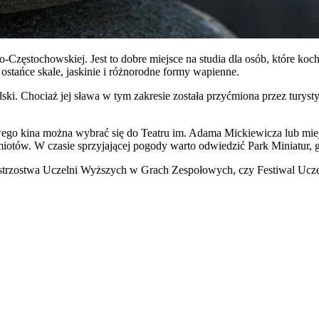
zęstochowskiej. Jest to dobre miejsce na studia dla osób, które koc
, ostańce skale, jaskinie i różnorodne formy wapienne.
i. Chociaż jej sława w tym zakresie została przyćmiona przez turystyk
dowego kina można wybrać się do Teatru im. Adama Mickiewicza lub m
dmiotów. W czasie sprzyjającej pogody warto odwiedzić Park Miniatur, 
Mistrzostwa Uczelni Wyższych w Grach Zespołowych, czy Festiwal Ucz