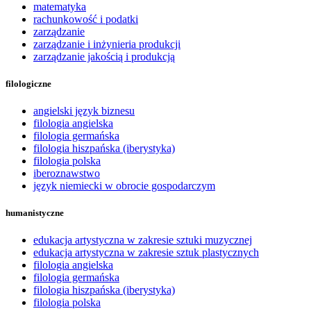
matematyka
rachunkowość i podatki
zarządzanie
zarządzanie i inżynieria produkcji
zarządzanie jakością i produkcją
filologiczne
angielski język biznesu
filologia angielska
filologia germańska
filologia hiszpańska (iberystyka)
filologia polska
iberoznawstwo
język niemiecki w obrocie gospodarczym
humanistyczne
edukacja artystyczna w zakresie sztuki muzycznej
edukacja artystyczna w zakresie sztuk plastycznych
filologia angielska
filologia germańska
filologia hiszpańska (iberystyka)
filologia polska