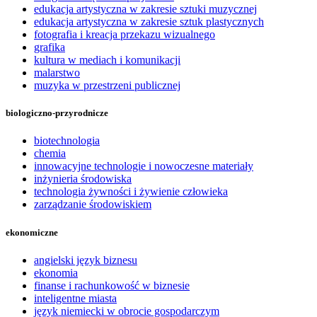
edukacja artystyczna w zakresie sztuki muzycznej
edukacja artystyczna w zakresie sztuk plastycznych
fotografia i kreacja przekazu wizualnego
grafika
kultura w mediach i komunikacji
malarstwo
muzyka w przestrzeni publicznej
biologiczno-przyrodnicze
biotechnologia
chemia
innowacyjne technologie i nowoczesne materiały
inżynieria środowiska
technologia żywności i żywienie człowieka
zarządzanie środowiskiem
ekonomiczne
angielski język biznesu
ekonomia
finanse i rachunkowość w biznesie
inteligentne miasta
język niemiecki w obrocie gospodarczym