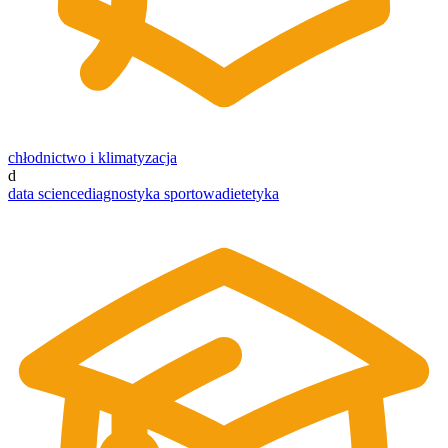
chłodnictwo i klimatyzacja
d
data science
diagnostyka sportowa
dietetyka