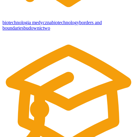
biotechnologia medyczna
biotechnology
borders and
boundaries
budownictwo