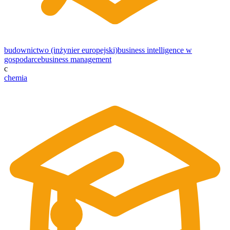
budownictwo (inżynier europejski)
business intelligence w
gospodarce
business management
c
chemia