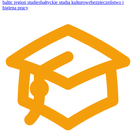
baltic region studies
bałtyckie studia kulturowe
bezpieczeństwo i
higiena pracy