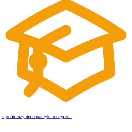
agrobioinżynieria
analityka medyczna