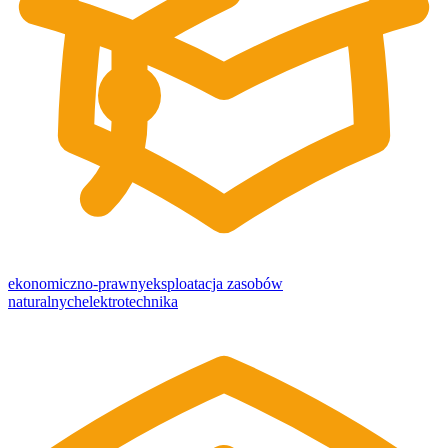
ekonomiczno-prawny
eksploatacja zasobów
naturalnych
elektrotechnika