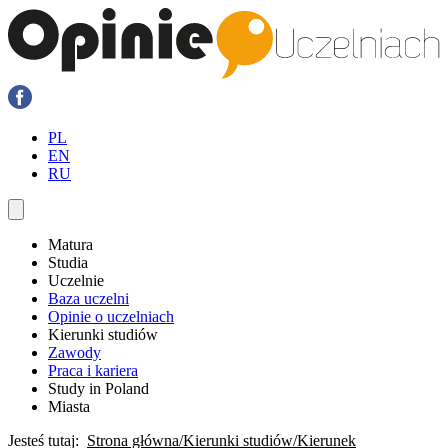
PL
EN
RU
Matura
Studia
Uczelnie
Baza uczelni
Opinie o uczelniach
Kierunki studiów
Zawody
Praca i kariera
Study in Poland
Miasta
Jesteś tutaj:
Strona główna
Kierunki studiów
Kierunek