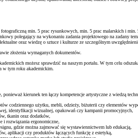
otograficzną min. 5 prac rysunkowych, min. 5 prac malarskich i min.
erunkowy polegający na wykonaniu zadania projektowego na zadany tem
elektualne oraz wiedzę o sztuce i kulturze ze szczególnym uwzględnie
dstawie złożenia wymaganych dokumentów.
akademickich możesz sprawdzić na naszym portalu. W tym celu odszu
dia w tym roku akademickim.
ponieważ kierunek ten łączy kompetencje artystyczne z wiedzą techn
ów codziennego użytku, mebli, odzieży, biżuterii czy elementów wyp
kowej, identyfikacji wizualnej, opakowań czy kampanii promocyjnych,
ów, tkanin oraz dodatków,
e i rozwiązania ergonomiczne,
h designu, gdzie można zajmować się wystawiennictwem lub edukacją,
ów, aplikacji czy produktów łączących funkcję z estetyką,