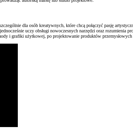
, prowadząc autorską markę lub studio projektowe.
ególnie dla osób kreatywnych, które chcą połączyć pasję artystyczn
 a jednocześnie uczy obsługi nowoczesnych narzędzi oraz rozumienia
ody i grafiki użytkowej, po projektowanie produktów przemysłowych 