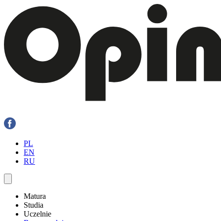
PL
EN
RU
Matura
Studia
Uczelnie