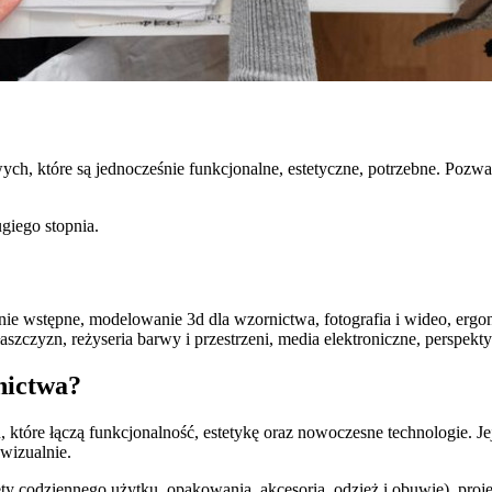
ch, które są jednocześnie funkcjonalne, estetyczne, potrzebne. Pozw
giego stopnia.
anie wstępne, modelowanie 3d dla wzornictwa, fotografia i wideo, ergo
aszczyzn, reżyseria barwy i przestrzeni, media elektroniczne, perspek
nictwa?
 które łączą funkcjonalność, estetykę oraz nowoczesne technologie. Je
wizualnie.
ty codziennego użytku, opakowania, akcesoria, odzież i obuwie), proj