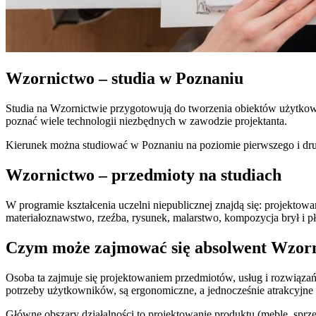
Wzornictwo – studia w Poznaniu
Studia na Wzornictwie przygotowują do tworzenia obiektów użytkowy
poznać wiele technologii niezbędnych w zawodzie projektanta.
Kierunek można studiować w Poznaniu na poziomie pierwszego i dru
Wzornictwo – przedmioty na studiach
W programie kształcenia uczelni niepublicznej znajdą się: projektow
materiałoznawstwo, rzeźba, rysunek, malarstwo, kompozycja brył i pł
Czym może zajmować się absolwent Wzor
Osoba ta zajmuje się projektowaniem przedmiotów, usług i rozwiązań,
potrzeby użytkowników, są ergonomiczne, a jednocześnie atrakcyjne 
Główne obszary działalności to projektowanie produktu (meble, sprzę