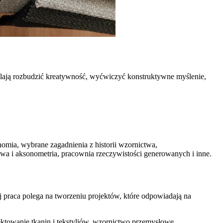
alają rozbudzić kreatywność, wyćwiczyć konstruktywne myślenie,
nomia, wybrane zagadnienia z historii wzornictwa,
tywa i aksonometria, pracownia rzeczywistości generowanych i inne.
j praca polega na tworzeniu projektów, które odpowiadają na
ektowanie tkanin i tekstyliów, wzornictwo przemysłowe,