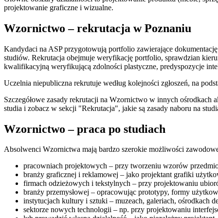
projektowanie graficzne i wizualne.
Wzornictwo – rekrutacja w Poznaniu
Kandydaci na ASP przygotowują portfolio zawierające dokumentację f
studiów. Rekrutacja obejmuje weryfikację portfolio, sprawdzian ki
kwalifikacyjną weryfikującą zdolności plastyczne, predyspozycje int
Uczelnia niepubliczna rekrutuje według kolejności zgłoszeń, na po
Szczegółowe zasady rekrutacji na Wzornictwo w innych ośrodkach 
studia i zobacz w sekcji "Rekrutacja", jakie są zasady naboru na stu
Wzornictwo – praca po studiach
Absolwenci Wzornictwa mają bardzo szerokie możliwości zawodowe, 
pracowniach projektowych – przy tworzeniu wzorów przedmiot
branży graficznej i reklamowej – jako projektant grafiki użyt
firmach odzieżowych i tekstylnych – przy projektowaniu ubior
branży przemysłowej – opracowując prototypy, formy użytkow
instytucjach kultury i sztuki – muzeach, galeriach, ośrodkac
sektorze nowych technologii – np. przy projektowaniu interfejs