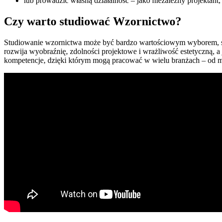
lub prowadzić własną działalność – jako niezależny projektant
Czy warto studiować Wzornictwo?
Studiowanie wzornictwa może być bardzo wartościowym wyborem, szcz
rozwija wyobraźnię, zdolności projektowe i wrażliwość estetyczną,
kompetencje, dzięki którym mogą pracować w wielu branżach – od m