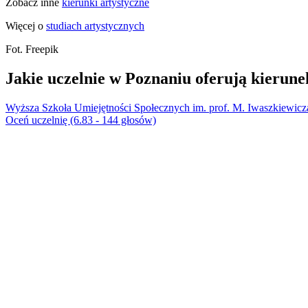
Zobacz inne
kierunki artystyczne
Więcej o
studiach artystycznych
Fot. Freepik
Jakie uczelnie w Poznaniu oferują kierun
Wyższa Szkoła Umiejętności Społecznych im. prof. M. Iwaszkiewic
Oceń uczelnię (6.83 - 144 głosów)