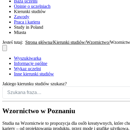
Baza uczelni
Opinie o uczelniach
Kierunki studiów
Zawody
Praca i kariera
Study in Poland
Miasta
Jesteś tutaj:
Strona główna
Kierunki studiów
Wzornictwo
Wzornictw
Wyszukiwarka
Informacje ogólne
Wykaz uczelni
Inne kierunki studiów
Jakiego kierunku studiów szukasz?
Wzornictwo w Poznaniu
Studia na Wzornictwie to propozycja dla osób kreatywnych, które chc
kariery – od projektowania produktu, przez modę i grafikę użytkową,