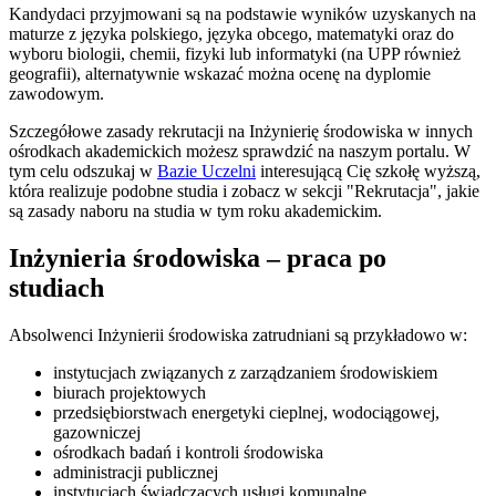
Kandydaci przyjmowani są na podstawie wyników uzyskanych na
maturze z języka polskiego, języka obcego, matematyki oraz do
wyboru biologii, chemii, fizyki lub informatyki (na UPP również
geografii), alternatywnie wskazać można ocenę na dyplomie
zawodowym.
Szczegółowe zasady rekrutacji na Inżynierię środowiska w innych
ośrodkach akademickich możesz sprawdzić na naszym portalu. W
tym celu odszukaj w
Bazie Uczelni
interesującą Cię szkołę wyższą,
która realizuje podobne studia i zobacz w sekcji "Rekrutacja", jakie
są zasady naboru na studia w tym roku akademickim.
Inżynieria środowiska – praca po
studiach
Absolwenci Inżynierii środowiska zatrudniani są przykładowo w:
instytucjach związanych z zarządzaniem środowiskiem
biurach projektowych
przedsiębiorstwach energetyki cieplnej, wodociągowej,
gazowniczej
ośrodkach badań i kontroli środowiska
administracji publicznej
instytucjach świadczących usługi komunalne