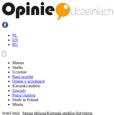
PL
EN
RU
Matura
Studia
Uczelnie
Baza uczelni
Opinie o uczelniach
Kierunki studiów
Zawody
Praca i kariera
Study in Poland
Miasta
Jesteś tutaj:
Strona główna
Kierunki studiów
Inżynieria