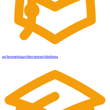
archeometria
architecture
architektura