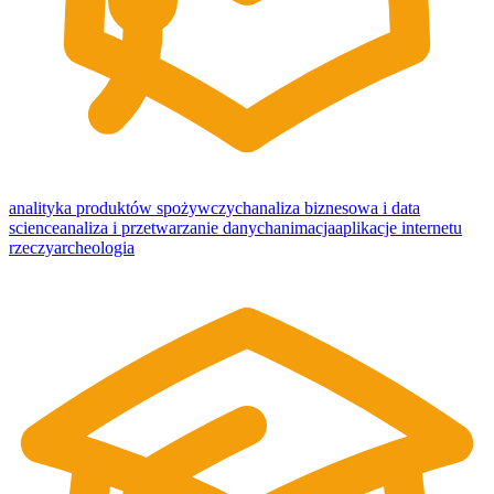
analityka produktów spożywczych
analiza biznesowa i data
science
analiza i przetwarzanie danych
animacja
aplikacje internetu
rzeczy
archeologia