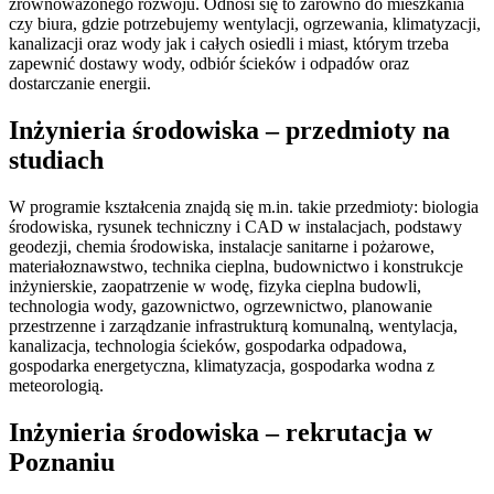
zrównoważonego rozwoju. Odnosi się to zarówno do mieszkania
czy biura, gdzie potrzebujemy wentylacji, ogrzewania, klimatyzacji,
kanalizacji oraz wody jak i całych osiedli i miast, którym trzeba
zapewnić dostawy wody, odbiór ścieków i odpadów oraz
dostarczanie energii.
Inżynieria środowiska – przedmioty na
studiach
W programie kształcenia znajdą się m.in. takie przedmioty: biologia
środowiska, rysunek techniczny i CAD w instalacjach, podstawy
geodezji, chemia środowiska, instalacje sanitarne i pożarowe,
materiałoznawstwo, technika cieplna, budownictwo i konstrukcje
inżynierskie, zaopatrzenie w wodę, fizyka cieplna budowli,
technologia wody, gazownictwo, ogrzewnictwo, planowanie
przestrzenne i zarządzanie infrastrukturą komunalną, wentylacja,
kanalizacja, technologia ścieków, gospodarka odpadowa,
gospodarka energetyczna, klimatyzacja, gospodarka wodna z
meteorologią.
Inżynieria środowiska – rekrutacja w
Poznaniu