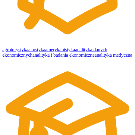
agroturystyka
akustyka
amerykanistyka
analityka danych
ekonomicznych
analityka i badania ekonomiczne
analityka medyczna