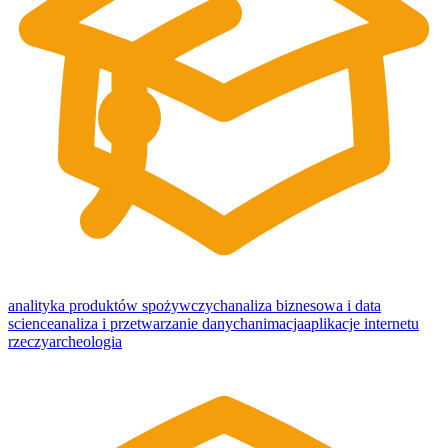
analityka produktów spożywczych
analiza biznesowa i data
science
analiza i przetwarzanie danych
animacja
aplikacje internetu
rzeczy
archeologia