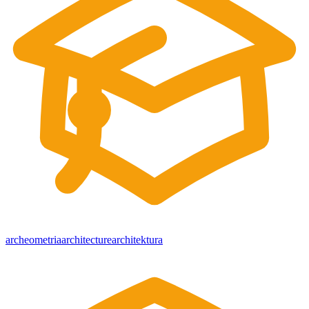
archeometria
architecture
architektura