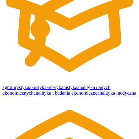
agroturystyka
akustyka
amerykanistyka
analityka danych
ekonomicznych
analityka i badania ekonomiczne
analityka medyczna