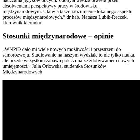
nauczania języków obcych. Zdobyta wiedza otwiera przed
absolwentami perspektywy pracy w środowisku
międzynarodowym. Ułatwia także zrozumienie lokalnego aspektu
procesów międzynarodowych.” dr hab. Natasza Lubik-Reczek,
kierownik kierunku
Stosunki międzynarodowe – opinie
„WNPiD dało mi wiele nowych możliwości i przestrzeni do
samorozwoju. Studiowanie na naszym wydziale to nie tylko nauka,
ale przede wszystkim zabawa połączona ze zdobywaniem nowych
umiejętności.” Julia Orłowska, studentka Stosunków
Międzynarodowych