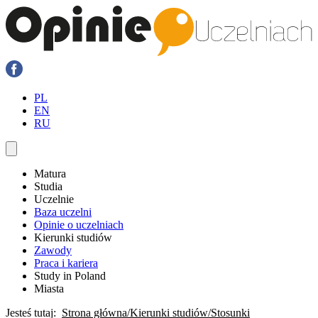
PL
EN
RU
Matura
Studia
Uczelnie
Baza uczelni
Opinie o uczelniach
Kierunki studiów
Zawody
Praca i kariera
Study in Poland
Miasta
Jesteś tutaj:
Strona główna
Kierunki studiów
Stosunki