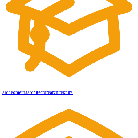
archeometria
architecture
architektura