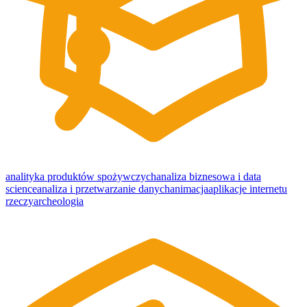
analityka produktów spożywczych
analiza biznesowa i data
science
analiza i przetwarzanie danych
animacja
aplikacje internetu
rzeczy
archeologia