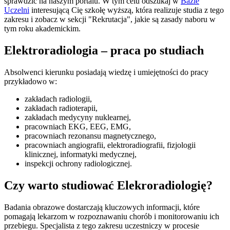
sprawdzić na naszym portalu. W tym celu odszukaj w
Bazie
Uczelni
interesującą Cię szkołę wyższą, która realizuje studia z tego
zakresu i zobacz w sekcji "Rekrutacja", jakie są zasady naboru w
tym roku akademickim.
Elektroradiologia – praca po studiach
Absolwenci kierunku posiadają wiedzę i umiejętności do pracy
przykładowo w:
zakładach radiologii,
zakładach radioterapii,
zakładach medycyny nuklearnej,
pracowniach EKG, EEG, EMG,
pracowniach rezonansu magnetycznego,
pracowniach angiografii, elektroradiografii, fizjologii
klinicznej, informatyki medycznej,
inspekcji ochrony radiologicznej.
Czy warto studiować Elekroradiologię?
Badania obrazowe dostarczają kluczowych informacji, które
pomagają lekarzom w rozpoznawaniu chorób i monitorowaniu ich
przebiegu. Specjalista z tego zakresu uczestniczy w procesie