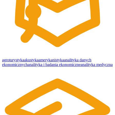
agroturystyka
akustyka
amerykanistyka
analityka danych
ekonomicznych
analityka i badania ekonomiczne
analityka medyczna